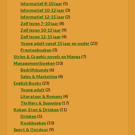
product
5
Informatief 8-10 jaar
5
producten
3
Informatief 10-12 jaar
3
producten
2
Informatief 12-15 jaar
2
8
producten
Zelf lezen 7-10 jaar
8
producten
9
Zelf lezen 10-12 jaar
9
producten
4
Zelf lezen 12-15 jaar
4
producten
22
Young adult vanaf 15 jaar en ouder
22
3
producten
Prentenboeken
3
producten
7
Strips & Graphic novels en Manga
7
10
producten
Managementboeken
10
6
producten
Bedrijfskunde
6
producten
4
Sales & Marketing
4
23
producten
English Books
23
producten
2
Young adult
2
producten
4
Literatuur & Romans
4
producten
17
Thrillers & Spanning
17
11
producten
Koken, Eten & Drinken
11
1
producten
Drinken
1
product
10
Kookboeken
10
9
producten
Sport & Outdoor
9