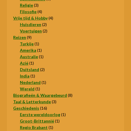
3
producten
Religie
3
producten
4
Filosofie
4
producten
4
Vrije tijd & Hobby
4
2
producten
Huisdieren
2
producten
2
Voertuigen
2
9
producten
Reizen
9
producten
1
Turkije
1
product
1
Amerika
1
product
1
Australie
1
1
product
Azië
1
product
2
Duitsland
2
1
producten
India
1
product
1
Nederland
1
1
product
Wereld
1
product
8
Biografieën & Waargebeurd
8
3
producten
Taal & Letterkunde
3
16
producten
Geschiedenis
16
producten
1
Eerste wereldoorlog
1
1
product
Groot-Brittannië
1
1
product
Regio Brabant
1