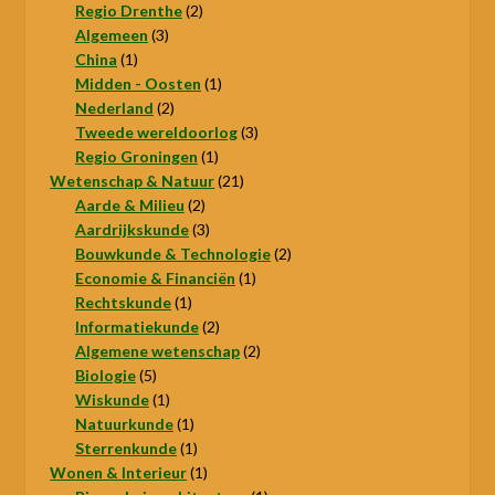
product
2
Regio Drenthe
2
3
producten
Algemeen
3
1
producten
China
1
product
1
Midden - Oosten
1
2
product
Nederland
2
producten
3
Tweede wereldoorlog
3
1
producten
Regio Groningen
1
product
21
Wetenschap & Natuur
21
2
producten
Aarde & Milieu
2
producten
3
Aardrijkskunde
3
producten
2
Bouwkunde & Technologie
2
1
producten
Economie & Financiën
1
1
product
Rechtskunde
1
product
2
Informatiekunde
2
producten
2
Algemene wetenschap
2
5
producten
Biologie
5
producten
1
Wiskunde
1
product
1
Natuurkunde
1
product
1
Sterrenkunde
1
product
1
Wonen & Interieur
1