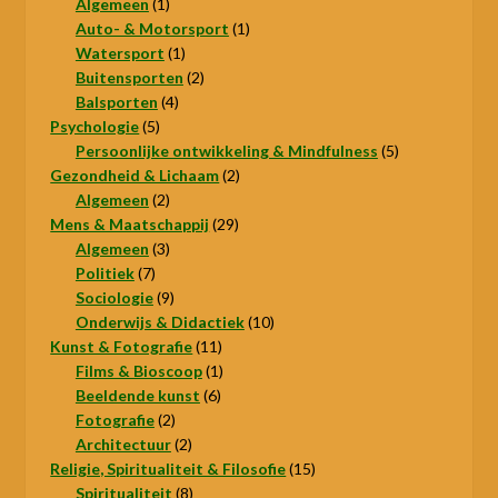
1
producten
Algemeen
1
product
1
Auto- & Motorsport
1
1
product
Watersport
1
product
2
Buitensporten
2
4
producten
Balsporten
4
5
producten
Psychologie
5
producten
5
Persoonlijke ontwikkeling & Mindfulness
5
2
producten
Gezondheid & Lichaam
2
2
producten
Algemeen
2
producten
29
Mens & Maatschappij
29
3
producten
Algemeen
3
7
producten
Politiek
7
producten
9
Sociologie
9
producten
10
Onderwijs & Didactiek
10
11
producten
Kunst & Fotografie
11
producten
1
Films & Bioscoop
1
6
product
Beeldende kunst
6
2
producten
Fotografie
2
producten
2
Architectuur
2
producten
15
Religie, Spiritualiteit & Filosofie
15
8
producten
Spiritualiteit
8