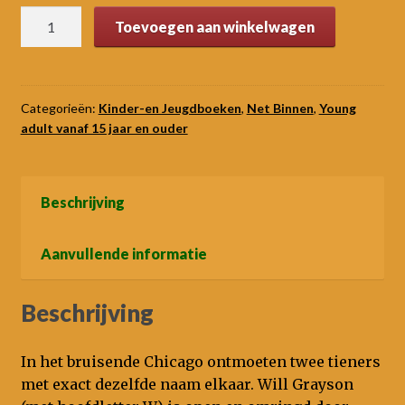
Will
Toevoegen aan winkelwagen
grayson,
Will
grayson
(Hardcover)
Categorieën:
Kinder-en Jeugdboeken
,
Net Binnen
,
Young
adult vanaf 15 jaar en ouder
aantal
Beschrijving
Aanvullende informatie
Beschrijving
In het bruisende Chicago ontmoeten twee tieners
met exact dezelfde naam elkaar. Will Grayson