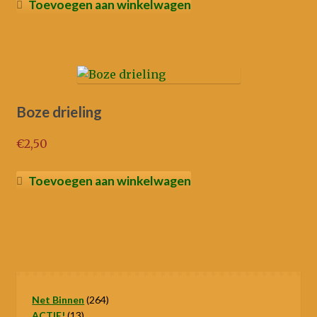
was:
prijs
Toevoegen aan winkelwagen
€6,50.
is:
€5,00.
Boze drieling
€
2,50
Toevoegen aan winkelwagen
264
Net Binnen
264
13
producten
ACTIE!
13