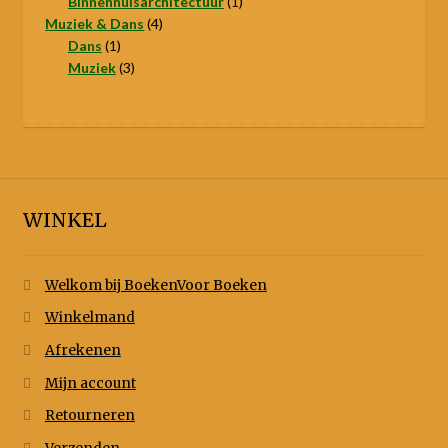
product
1
Binnenhuisarchitectuur
1
4
product
Muziek & Dans
4
1
producten
Dans
1
product
3
Muziek
3
producten
WINKEL
Welkom bij BoekenVoor Boeken
Winkelmand
Afrekenen
Mijn account
Retourneren