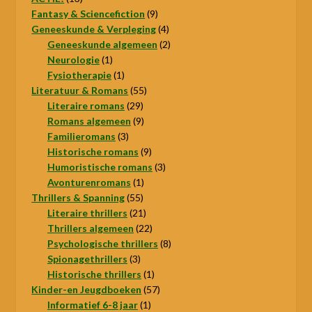
producten
9
Fantasy & Sciencefiction
9
producten
4
Geneeskunde & Verpleging
4
producten
2
Geneeskunde algemeen
2
1
producten
Neurologie
1
product
1
Fysiotherapie
1
product
55
Literatuur & Romans
55
29
producten
Literaire romans
29
producten
9
Romans algemeen
9
3
producten
Familieromans
3
producten
9
Historische romans
9
producten
3
Humoristische romans
3
1
producten
Avonturenromans
1
55
product
Thrillers & Spanning
55
producten
21
Literaire thrillers
21
producten
22
Thrillers algemeen
22
producten
8
Psychologische thrillers
8
3
producten
Spionagethrillers
3
producten
1
Historische thrillers
1
product
57
Kinder-en Jeugdboeken
57
1
producten
Informatief 6-8 jaar
1