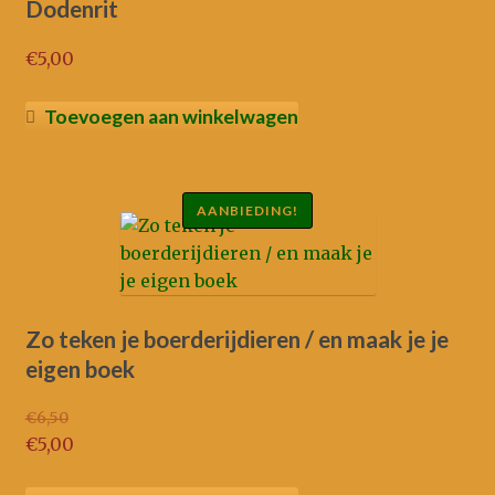
Dodenrit
€
5,00
Toevoegen aan winkelwagen
AANBIEDING!
Zo teken je boerderijdieren / en maak je je
eigen boek
€
6,50
Oorspronkelijke
€
5,00
prijs
Huidige