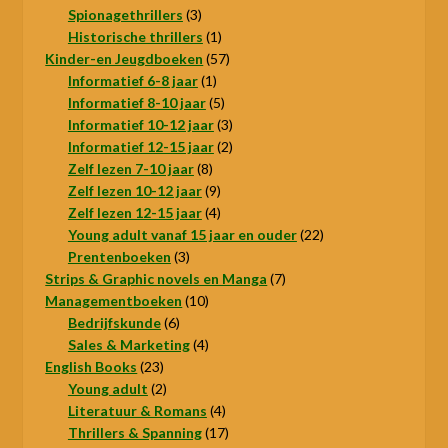
3
producten
Spionagethrillers
3
producten
1
Historische thrillers
1
product
57
Kinder-en Jeugdboeken
57
1
producten
Informatief 6-8 jaar
1
product
5
Informatief 8-10 jaar
5
producten
3
Informatief 10-12 jaar
3
producten
2
Informatief 12-15 jaar
2
8
producten
Zelf lezen 7-10 jaar
8
producten
9
Zelf lezen 10-12 jaar
9
producten
4
Zelf lezen 12-15 jaar
4
producten
22
Young adult vanaf 15 jaar en ouder
22
3
producten
Prentenboeken
3
producten
7
Strips & Graphic novels en Manga
7
10
producten
Managementboeken
10
6
producten
Bedrijfskunde
6
producten
4
Sales & Marketing
4
23
producten
English Books
23
producten
2
Young adult
2
producten
4
Literatuur & Romans
4
producten
17
Thrillers & Spanning
17