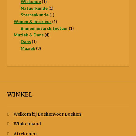
producten
1
Wiskunde
1
product
1
Natuurkunde
1
product
1
Sterrenkunde
1
product
1
Wonen & Interieur
1
product
1
Binnenhuisarchitectuur
1
4
product
Muziek & Dans
4
1
producten
Dans
1
product
3
Muziek
3
producten
WINKEL
Welkom bij BoekenVoor Boeken
Winkelmand
Afrekenen