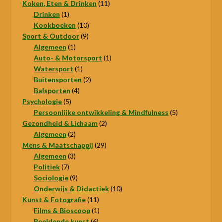
11
producten
Koken, Eten & Drinken
11
1
producten
Drinken
1
product
10
Kookboeken
10
9
producten
Sport & Outdoor
9
1
producten
Algemeen
1
product
1
Auto- & Motorsport
1
1
product
Watersport
1
product
2
Buitensporten
2
4
producten
Balsporten
4
5
producten
Psychologie
5
producten
5
Persoonlijke ontwikkeling & Mindfulness
5
2
producten
Gezondheid & Lichaam
2
2
producten
Algemeen
2
producten
29
Mens & Maatschappij
29
3
producten
Algemeen
3
7
producten
Politiek
7
producten
9
Sociologie
9
producten
10
Onderwijs & Didactiek
10
11
producten
Kunst & Fotografie
11
producten
1
Films & Bioscoop
1
6
product
Beeldende kunst
6