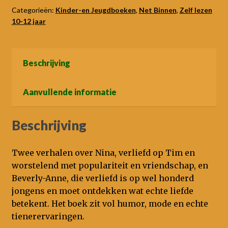
Beverly
Categorieën:
Kinder-en Jeugdboeken
,
Net Binnen
,
Zelf lezen
10-12 jaar
aantal
Beschrijving
Aanvullende informatie
Beschrijving
Twee verhalen over Nina, verliefd op Tim en
worstelend met populariteit en vriendschap, en
Beverly-Anne, die verliefd is op wel honderd
jongens en moet ontdekken wat echte liefde
betekent. Het boek zit vol humor, mode en echte
tienerervaringen.