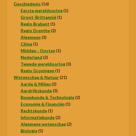
16
producten
Geschiedenis
16
producten
1
Eerste wereldoorlog
1
1
product
Groot-Brittannië
1
1
product
Regio Brabant
1
product
2
Regio Drenthe
2
3
producten
Algemeen
3
1
producten
China
1
product
1
Midden - Oosten
1
2
product
Nederland
2
producten
3
Tweede wereldoorlog
3
1
producten
Regio Groningen
1
product
21
Wetenschap & Natuur
21
2
producten
Aarde & Milieu
2
producten
3
Aardrijkskunde
3
producten
2
Bouwkunde & Technologie
2
1
producten
Economie & Financiën
1
1
product
Rechtskunde
1
product
2
Informatiekunde
2
producten
2
Algemene wetenschap
2
5
producten
Biologie
5