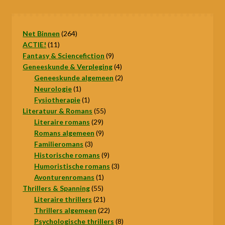
264
Net Binnen
264
11
producten
ACTIE!
11
producten
9
Fantasy & Sciencefiction
9
producten
4
Geneeskunde & Verpleging
4
producten
2
Geneeskunde algemeen
2
1
producten
Neurologie
1
product
1
Fysiotherapie
1
product
55
Literatuur & Romans
55
29
producten
Literaire romans
29
producten
9
Romans algemeen
9
3
producten
Familieromans
3
producten
9
Historische romans
9
producten
3
Humoristische romans
3
1
producten
Avonturenromans
1
55
product
Thrillers & Spanning
55
producten
21
Literaire thrillers
21
producten
22
Thrillers algemeen
22
producten
8
Psychologische thrillers
8