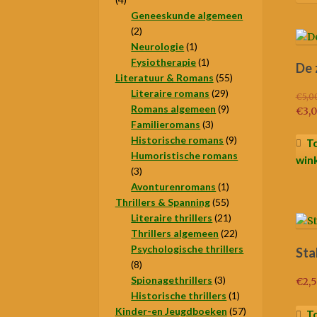
producten
Geneeskunde algemeen
2
2
producten
1
Neurologie
1
product
1
Fysiotherapie
1
De 
product
55
Literatuur & Romans
55
29
producten
Literaire romans
29
€
5,0
producten
9
Romans algemeen
9
Oors
€
3,
3
producten
Familieromans
3
prijs
Hui
producten
9
Historische romans
9
was:
prijs
T
producten
Humoristische romans
€5,0
is:
win
3
3
€3,0
producten
1
Avonturenromans
1
55
product
Thrillers & Spanning
55
producten
21
Literaire thrillers
21
producten
22
Thrillers algemeen
22
producten
Psychologische thrillers
Sta
8
8
producten
3
Spionagethrillers
3
€
2,
producten
1
Historische thrillers
1
product
57
Kinder-en Jeugdboeken
57
T