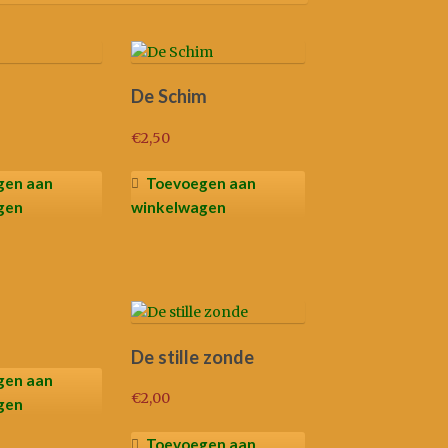
ieuwste
De Schim
€
2,50
gen aan
Toevoegen aan
gen
winkelwagen
De stille zonde
gen aan
€
2,00
gen
Toevoegen aan