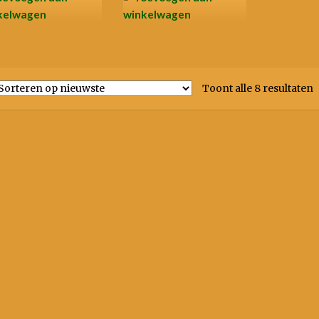
kelwagen
winkelwagen
G
Toont alle 8 resultaten
n