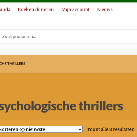
ganda
Boeken doneren
Mijn account
Nieuws
ken
ken
:
HE THRILLERS
sychologische thrillers
G
Toont alle 8 resultaten