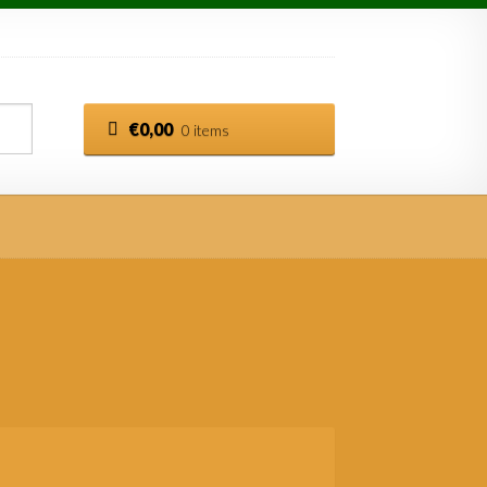
€
0,00
0 items
esorteerd
op