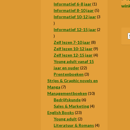
1
producten
Informatief 6-8 jaar
1
win
product
5
Informatief 8-10 jaar
5
producten
Informatief 10-12 jaar
3
3
producten
Informatief 12-15 jaar
2
2
producten
8
Zelf lezen 7-10 jaar
8
producten
9
Zelf lezen 10-12 jaar
9
producten
4
Zelf lezen 12-15 jaar
4
producten
Young adult vanaf 15
22
jaar en ouder
22
producten
3
Prentenboeken
3
producten
Strips & Graphic novels en
7
Manga
7
producten
10
Managementboeken
10
6
producten
Bedrijfskunde
6
producten
4
Sales & Marketing
4
23
producten
English Books
23
producten
2
Young adult
2
producten
4
Literatuur & Romans
4