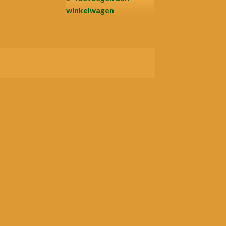
winkelwagen
esorteerd
op
ieuwste