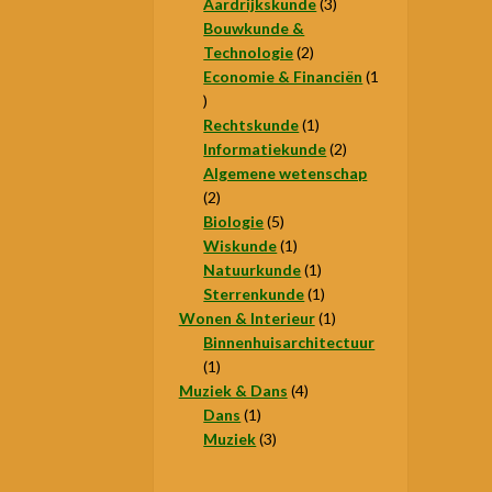
producten
3
Aardrijkskunde
3
producten
Bouwkunde &
2
Technologie
2
producten
Economie & Financiën
1
1
product
1
Rechtskunde
1
product
2
Informatiekunde
2
producten
Algemene wetenschap
2
2
producten
5
Biologie
5
producten
1
Wiskunde
1
product
1
Natuurkunde
1
product
1
Sterrenkunde
1
product
1
Wonen & Interieur
1
product
Binnenhuisarchitectuur
1
1
product
4
Muziek & Dans
4
1
producten
Dans
1
product
3
Muziek
3
producten