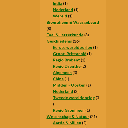
1
producten
India
1
product
1
Nederland
1
1
product
Wereld
1
product
Biografieën & Waargebeurd
8
8
producten
3
Taal & Letterkunde
3
16
producten
Geschiedenis
16
producten
1
Eerste wereldoorlog
1
1
product
Groot-Brittannië
1
1
product
Regio Brabant
1
product
2
Regio Drenthe
2
3
producten
Algemeen
3
1
producten
China
1
product
1
Midden - Oosten
1
2
product
Nederland
2
producten
Tweede wereldoorlog
3
3
producten
1
Regio Groningen
1
product
21
Wetenschap & Natuur
21
2
producten
Aarde & Milieu
2