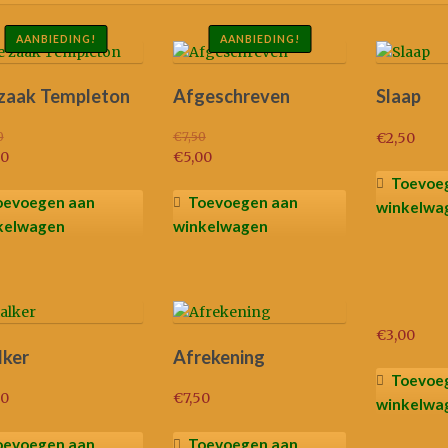
n
AANBIEDING!
AANBIEDING!
zaak Templeton
Afgeschreven
Slaap
0
€
7,50
€
2,50
pronkelijke
Oorspronkelijke
00
€
5,00
dige
prijs
Huidige
Toevoe
was:
prijs
oevoegen aan
Toevoegen aan
winkelwa
0.
€7,50.
is:
kelwagen
winkelwagen
0.
€5,00.
€
3,00
lker
Afrekening
Toevoe
50
€
7,50
winkelwa
oevoegen aan
Toevoegen aan