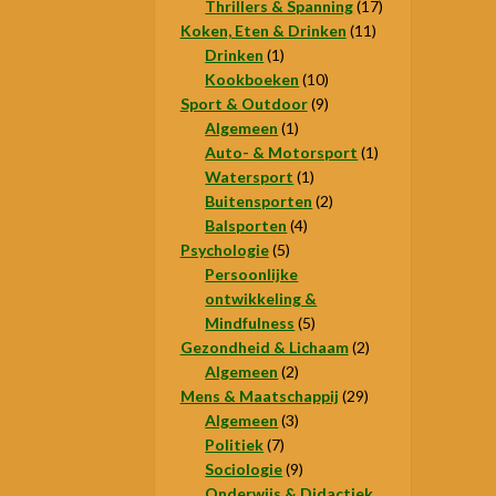
producten
17
Thrillers & Spanning
17
11
producten
Koken, Eten & Drinken
11
1
producten
Drinken
1
product
10
Kookboeken
10
9
producten
Sport & Outdoor
9
1
producten
Algemeen
1
product
1
Auto- & Motorsport
1
1
product
Watersport
1
product
2
Buitensporten
2
4
producten
Balsporten
4
5
producten
Psychologie
5
producten
Persoonlijke
ontwikkeling &
5
Mindfulness
5
producten
2
Gezondheid & Lichaam
2
2
producten
Algemeen
2
producten
29
Mens & Maatschappij
29
3
producten
Algemeen
3
7
producten
Politiek
7
producten
9
Sociologie
9
producten
Onderwijs & Didactiek