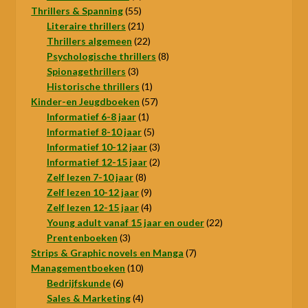
55
product
Thrillers & Spanning
55
producten
21
Literaire thrillers
21
producten
22
Thrillers algemeen
22
producten
8
Psychologische thrillers
8
3
producten
Spionagethrillers
3
producten
1
Historische thrillers
1
product
57
Kinder-en Jeugdboeken
57
1
producten
Informatief 6-8 jaar
1
product
5
Informatief 8-10 jaar
5
producten
3
Informatief 10-12 jaar
3
producten
2
Informatief 12-15 jaar
2
8
producten
Zelf lezen 7-10 jaar
8
producten
9
Zelf lezen 10-12 jaar
9
producten
4
Zelf lezen 12-15 jaar
4
producten
22
Young adult vanaf 15 jaar en ouder
22
3
producten
Prentenboeken
3
producten
7
Strips & Graphic novels en Manga
7
10
producten
Managementboeken
10
6
producten
Bedrijfskunde
6
producten
4
Sales & Marketing
4