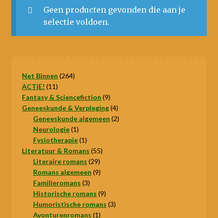
Geen producten gevonden die aan je
Nieuws
selectie voldoen.
264
Net Binnen
264
11
producten
ACTIE!
11
producten
9
Fantasy & Sciencefiction
9
producten
4
Geneeskunde & Verpleging
4
producten
2
Geneeskunde algemeen
2
1
producten
Neurologie
1
product
1
Fysiotherapie
1
product
55
Literatuur & Romans
55
29
producten
Literaire romans
29
producten
9
Romans algemeen
9
3
producten
Familieromans
3
producten
9
Historische romans
9
producten
3
Humoristische romans
3
1
producten
Avonturenromans
1