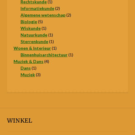
1
product
Rechtskunde
1
product
2
Informatiekunde
2
producten
2
Algemene wetenschap
2
5
producten
Biologie
5
producten
1
Wiskunde
1
product
1
Natuurkunde
1
product
1
Sterrenkunde
1
product
1
Wonen & Interieur
1
product
1
Binnenhuisarchitectuur
1
4
product
Muziek & Dans
4
1
producten
Dans
1
product
3
Muziek
3
producten
WINKEL