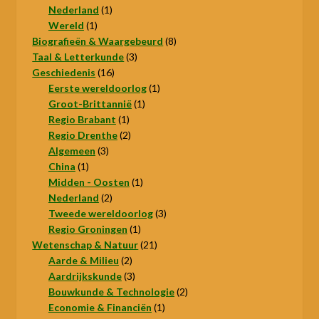
product
1
Nederland
1
1
product
Wereld
1
product
8
Biografieën & Waargebeurd
8
3
producten
Taal & Letterkunde
3
16
producten
Geschiedenis
16
producten
1
Eerste wereldoorlog
1
1
product
Groot-Brittannië
1
1
product
Regio Brabant
1
product
2
Regio Drenthe
2
3
producten
Algemeen
3
1
producten
China
1
product
1
Midden - Oosten
1
2
product
Nederland
2
producten
3
Tweede wereldoorlog
3
1
producten
Regio Groningen
1
product
21
Wetenschap & Natuur
21
2
producten
Aarde & Milieu
2
producten
3
Aardrijkskunde
3
producten
2
Bouwkunde & Technologie
2
1
producten
Economie & Financiën
1