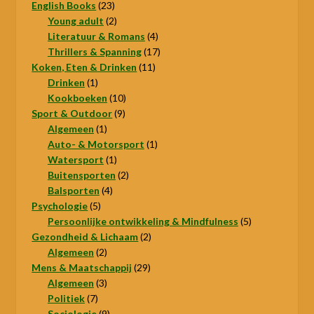
23
producten
English Books
23
producten
2
Young adult
2
producten
4
Literatuur & Romans
4
producten
17
Thrillers & Spanning
17
11
producten
Koken, Eten & Drinken
11
1
producten
Drinken
1
product
10
Kookboeken
10
9
producten
Sport & Outdoor
9
1
producten
Algemeen
1
product
1
Auto- & Motorsport
1
1
product
Watersport
1
product
2
Buitensporten
2
4
producten
Balsporten
4
5
producten
Psychologie
5
producten
5
Persoonlijke ontwikkeling & Mindfulness
5
2
producten
Gezondheid & Lichaam
2
2
producten
Algemeen
2
producten
29
Mens & Maatschappij
29
3
producten
Algemeen
3
7
producten
Politiek
7
producten
9
Sociologie
9