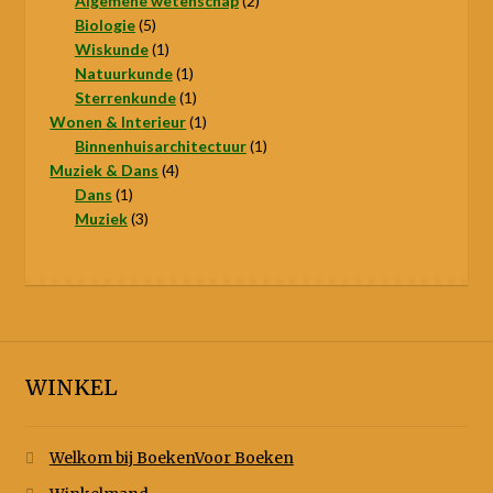
Algemene wetenschap
2
5
producten
Biologie
5
producten
1
Wiskunde
1
product
1
Natuurkunde
1
product
1
Sterrenkunde
1
product
1
Wonen & Interieur
1
product
1
Binnenhuisarchitectuur
1
4
product
Muziek & Dans
4
1
producten
Dans
1
product
3
Muziek
3
producten
WINKEL
Welkom bij BoekenVoor Boeken