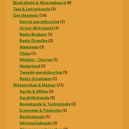
product
8
Biografieën & Waargebeurd
8
3
producten
Taal & Letterkunde
3
16
producten
Geschiedenis
16
producten
1
Eerste wereldoorlog
1
1
product
Groot-Brittannië
1
1
product
Regio Brabant
1
product
2
Regio Drenthe
2
3
producten
Algemeen
3
1
producten
China
1
product
1
Midden - Oosten
1
2
product
Nederland
2
producten
3
Tweede wereldoorlog
3
1
producten
Regio Groningen
1
product
21
Wetenschap & Natuur
21
2
producten
Aarde & Milieu
2
producten
3
Aardrijkskunde
3
producten
2
Bouwkunde & Technologie
2
1
producten
Economie & Financiën
1
1
product
Rechtskunde
1
product
2
Informatiekunde
2
producten
2