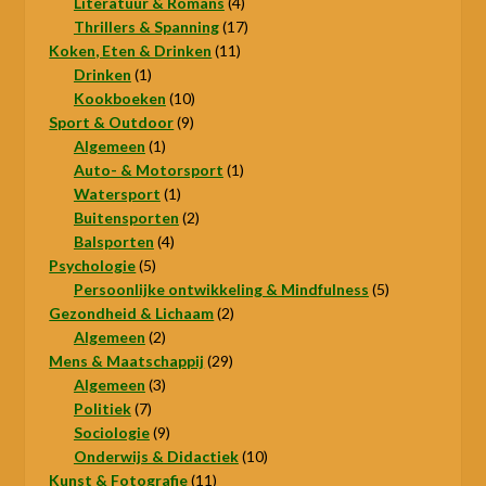
producten
4
Literatuur & Romans
4
producten
17
Thrillers & Spanning
17
11
producten
Koken, Eten & Drinken
11
1
producten
Drinken
1
product
10
Kookboeken
10
9
producten
Sport & Outdoor
9
1
producten
Algemeen
1
product
1
Auto- & Motorsport
1
1
product
Watersport
1
product
2
Buitensporten
2
4
producten
Balsporten
4
5
producten
Psychologie
5
producten
5
Persoonlijke ontwikkeling & Mindfulness
5
2
producten
Gezondheid & Lichaam
2
2
producten
Algemeen
2
producten
29
Mens & Maatschappij
29
3
producten
Algemeen
3
7
producten
Politiek
7
producten
9
Sociologie
9
producten
10
Onderwijs & Didactiek
10
11
producten
Kunst & Fotografie
11