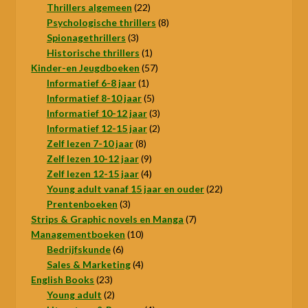
producten
22
Thrillers algemeen
22
producten
8
Psychologische thrillers
8
3
producten
Spionagethrillers
3
producten
1
Historische thrillers
1
product
57
Kinder-en Jeugdboeken
57
1
producten
Informatief 6-8 jaar
1
product
5
Informatief 8-10 jaar
5
producten
3
Informatief 10-12 jaar
3
producten
2
Informatief 12-15 jaar
2
8
producten
Zelf lezen 7-10 jaar
8
producten
9
Zelf lezen 10-12 jaar
9
producten
4
Zelf lezen 12-15 jaar
4
producten
22
Young adult vanaf 15 jaar en ouder
22
3
producten
Prentenboeken
3
producten
7
Strips & Graphic novels en Manga
7
10
producten
Managementboeken
10
6
producten
Bedrijfskunde
6
producten
4
Sales & Marketing
4
23
producten
English Books
23
producten
2
Young adult
2