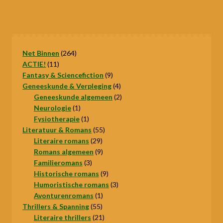
264
Net Binnen
264
11
producten
ACTIE!
11
producten
9
Fantasy & Sciencefiction
9
producten
4
Geneeskunde & Verpleging
4
producten
2
Geneeskunde algemeen
2
1
producten
Neurologie
1
product
1
Fysiotherapie
1
product
55
Literatuur & Romans
55
29
producten
Literaire romans
29
producten
9
Romans algemeen
9
3
producten
Familieromans
3
producten
9
Historische romans
9
producten
3
Humoristische romans
3
1
producten
Avonturenromans
1
55
product
Thrillers & Spanning
55
producten
21
Literaire thrillers
21