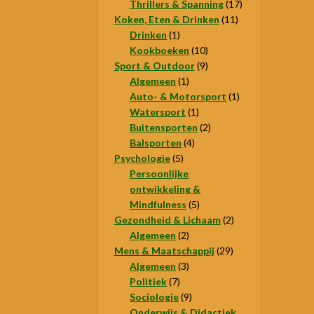
producten
17
Thrillers & Spanning
17
11
producten
Koken, Eten & Drinken
11
1
producten
Drinken
1
product
10
Kookboeken
10
9
producten
Sport & Outdoor
9
1
producten
Algemeen
1
product
1
Auto- & Motorsport
1
1
product
Watersport
1
product
2
Buitensporten
2
4
producten
Balsporten
4
5
producten
Psychologie
5
producten
Persoonlijke
ontwikkeling &
5
Mindfulness
5
producten
2
Gezondheid & Lichaam
2
2
producten
Algemeen
2
producten
29
Mens & Maatschappij
29
3
producten
Algemeen
3
7
producten
Politiek
7
producten
9
Sociologie
9
producten
Onderwijs & Didactiek