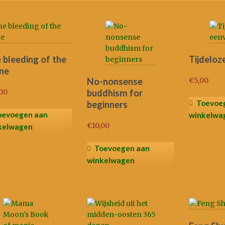
n
 bleeding of the
Tijdeloz
ne
€
5,00
No-nonsense
,00
buddhism for
Toevoe
beginners
oevoegen aan
winkelwa
€
10,00
kelwagen
Toevoegen aan
winkelwagen