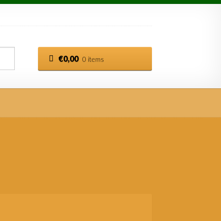
€
0,00
0 items
esorteerd
op