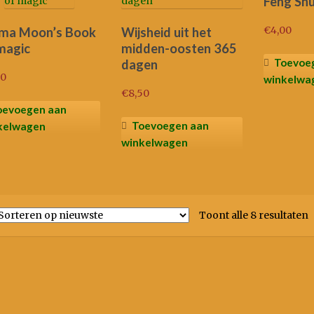
Feng Sh
€
4,00
ma Moon’s Book
Wijsheid uit het
magic
midden-oosten 365
Toevoe
dagen
00
winkelwa
€
8,50
oevoegen aan
Toevoegen aan
kelwagen
winkelwagen
G
Toont alle 8 resultaten
n