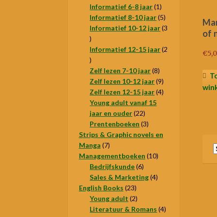
1
producten
Informatief 6-8 jaar
1
product
5
Informatief 8-10 jaar
5
Ma
producten
Informatief 10-12 jaar
3
of 
3
producten
Informatief 12-15 jaar
2
€
5,
2
producten
8
Zelf lezen 7-10 jaar
8
T
producten
9
Zelf lezen 10-12 jaar
9
win
producten
4
Zelf lezen 12-15 jaar
4
producten
Young adult vanaf 15
22
jaar en ouder
22
producten
3
Prentenboeken
3
producten
Strips & Graphic novels en
7
Manga
7
producten
10
Managementboeken
10
6
producten
Bedrijfskunde
6
producten
4
Sales & Marketing
4
23
producten
English Books
23
producten
2
Young adult
2
producten
4
Literatuur & Romans
4