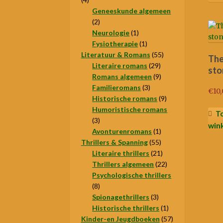
producten
Geneeskunde algemeen
2
2
producten
1
Neurologie
1
product
1
Fysiotherapie
1
product
55
Literatuur & Romans
55
The
29
producten
Literaire romans
29
sto
producten
9
Romans algemeen
9
3
producten
Familieromans
3
€
10
producten
9
Historische romans
9
producten
Humoristische romans
T
3
3
win
producten
1
Avonturenromans
1
55
product
Thrillers & Spanning
55
producten
21
Literaire thrillers
21
producten
22
Thrillers algemeen
22
producten
Psychologische thrillers
8
8
producten
3
Spionagethrillers
3
producten
1
Historische thrillers
1
product
57
Kinder-en Jeugdboeken
57