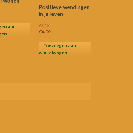
ui wonen
Positieve wendingen
in je leven
€
5,00
gen aan
Oorspronkelijke
€
4,00
gen
prijs
Huidige
was:
prijs
Toevoegen aan
€5,00.
is:
winkelwagen
€4,00.
esorteerd
op
ieuwste