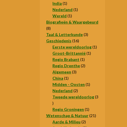
1
producten
India
1
product
1
Nederland
1
1
product
Wereld
1
product
Biografieën & Waargebeurd
8
8
producten
3
Taal & Letterkunde
3
16
producten
Geschiedenis
16
producten
1
Eerste wereldoorlog
1
1
product
Groot-Brittannië
1
1
product
Regio Brabant
1
product
2
Regio Drenthe
2
3
producten
Algemeen
3
1
producten
China
1
product
1
Midden - Oosten
1
2
product
Nederland
2
producten
Tweede wereldoorlog
3
3
producten
1
Regio Groningen
1
product
21
Wetenschap & Natuur
21
2
producten
Aarde & Milieu
2