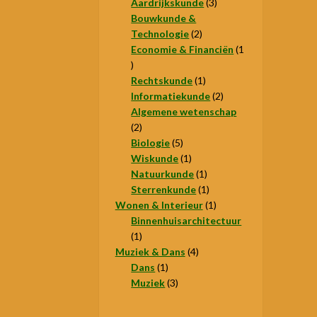
producten
3
Aardrijkskunde
3
producten
Bouwkunde &
2
Technologie
2
producten
Economie & Financiën
1
1
product
1
Rechtskunde
1
product
2
Informatiekunde
2
producten
Algemene wetenschap
2
2
producten
5
Biologie
5
producten
1
Wiskunde
1
product
1
Natuurkunde
1
product
1
Sterrenkunde
1
product
1
Wonen & Interieur
1
product
Binnenhuisarchitectuur
1
1
product
4
Muziek & Dans
4
1
producten
Dans
1
product
3
Muziek
3
producten