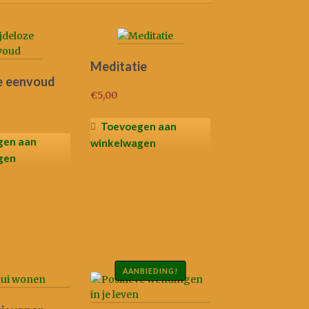
ieuwste
Meditatie
e eenvoud
€
5,00
Toevoegen aan
gen aan
winkelwagen
gen
AANBIEDING!