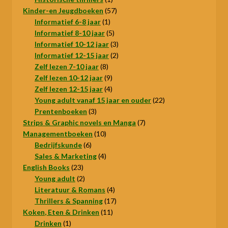
product
57
Kinder-en Jeugdboeken
57
1
producten
Informatief 6-8 jaar
1
product
5
Informatief 8-10 jaar
5
producten
3
Informatief 10-12 jaar
3
producten
2
Informatief 12-15 jaar
2
8
producten
Zelf lezen 7-10 jaar
8
producten
9
Zelf lezen 10-12 jaar
9
producten
4
Zelf lezen 12-15 jaar
4
producten
22
Young adult vanaf 15 jaar en ouder
22
3
producten
Prentenboeken
3
producten
7
Strips & Graphic novels en Manga
7
10
producten
Managementboeken
10
6
producten
Bedrijfskunde
6
producten
4
Sales & Marketing
4
23
producten
English Books
23
producten
2
Young adult
2
producten
4
Literatuur & Romans
4
producten
17
Thrillers & Spanning
17
11
producten
Koken, Eten & Drinken
11
1
producten
Drinken
1