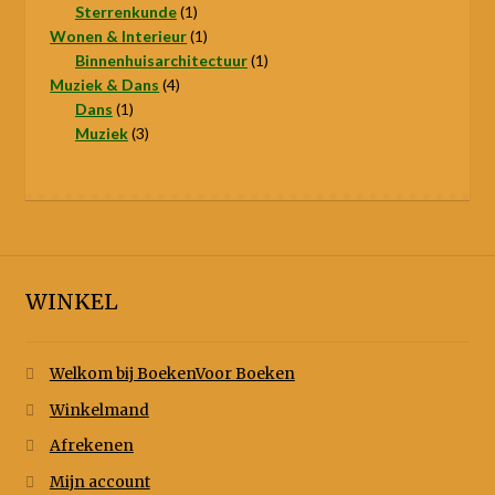
product
1
Sterrenkunde
1
product
1
Wonen & Interieur
1
product
1
Binnenhuisarchitectuur
1
4
product
Muziek & Dans
4
1
producten
Dans
1
product
3
Muziek
3
producten
WINKEL
Welkom bij BoekenVoor Boeken
Winkelmand
Afrekenen
Mijn account