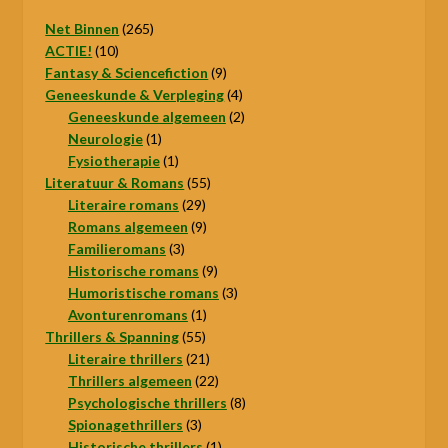
265
Net Binnen
265
10
producten
ACTIE!
10
producten
9
Fantasy & Sciencefiction
9
producten
4
Geneeskunde & Verpleging
4
producten
2
Geneeskunde algemeen
2
1
producten
Neurologie
1
product
1
Fysiotherapie
1
product
55
Literatuur & Romans
55
29
producten
Literaire romans
29
producten
9
Romans algemeen
9
3
producten
Familieromans
3
producten
9
Historische romans
9
producten
3
Humoristische romans
3
1
producten
Avonturenromans
1
55
product
Thrillers & Spanning
55
producten
21
Literaire thrillers
21
producten
22
Thrillers algemeen
22
producten
8
Psychologische thrillers
8
3
producten
Spionagethrillers
3
producten
1
Historische thrillers
1