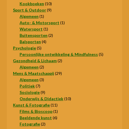
product
10
Kookboeken
10
9
producten
Sport & Outdoor
9
1
producten
Algemeen
1
product
1
Auto- & Motorsport
1
1
product
Watersport
1
product
2
Buitensporten
2
4
producten
Balsporten
4
5
producten
Psychologie
5
producten
5
Persoonlijke ontwikkeling & Mindfulness
5
2
producten
Gezondheid & Lichaam
2
2
producten
Algemeen
2
producten
29
Mens & Maatschappij
29
3
producten
Algemeen
3
7
producten
Politiek
7
producten
9
Sociologie
9
producten
10
Onderwijs & Didactiek
10
11
producten
Kunst & Fotografie
11
producten
1
Films & Bioscoop
1
6
product
Beeldende kunst
6
2
producten
Fotografie
2