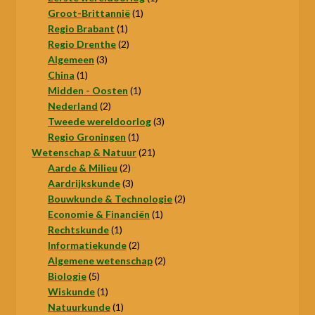
1
product
Groot-Brittannië
1
1
product
Regio Brabant
1
product
2
Regio Drenthe
2
3
producten
Algemeen
3
1
producten
China
1
product
1
Midden - Oosten
1
2
product
Nederland
2
producten
3
Tweede wereldoorlog
3
1
producten
Regio Groningen
1
product
21
Wetenschap & Natuur
21
2
producten
Aarde & Milieu
2
producten
3
Aardrijkskunde
3
producten
2
Bouwkunde & Technologie
2
1
producten
Economie & Financiën
1
1
product
Rechtskunde
1
product
2
Informatiekunde
2
producten
2
Algemene wetenschap
2
5
producten
Biologie
5
producten
1
Wiskunde
1
product
1
Natuurkunde
1