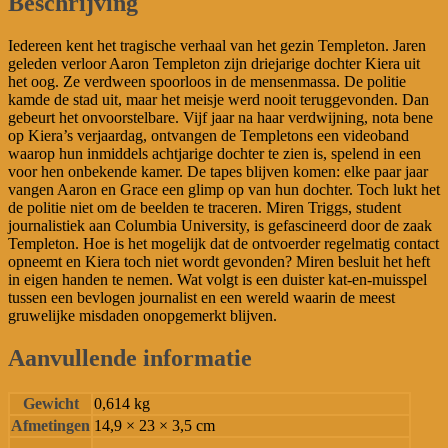
Beschrijving
Iedereen kent het tragische verhaal van het gezin Templeton. Jaren
geleden verloor Aaron Templeton zijn driejarige dochter Kiera uit
het oog. Ze verdween spoorloos in de mensenmassa. De politie
kamde de stad uit, maar het meisje werd nooit teruggevonden. Dan
gebeurt het onvoorstelbare. Vijf jaar na haar verdwijning, nota bene
op Kiera’s verjaardag, ontvangen de Templetons een videoband
waarop hun inmiddels achtjarige dochter te zien is, spelend in een
voor hen onbekende kamer. De tapes blijven komen: elke paar jaar
vangen Aaron en Grace een glimp op van hun dochter. Toch lukt het
de politie niet om de beelden te traceren. Miren Triggs, student
journalistiek aan Columbia University, is gefascineerd door de zaak
Templeton. Hoe is het mogelijk dat de ontvoerder regelmatig contact
opneemt en Kiera toch niet wordt gevonden? Miren besluit het heft
in eigen handen te nemen. Wat volgt is een duister kat-en-muisspel
tussen een bevlogen journalist en een wereld waarin de meest
gruwelijke misdaden onopgemerkt blijven.
Aanvullende informatie
Gewicht
0,614 kg
Afmetingen
14,9 × 23 × 3,5 cm