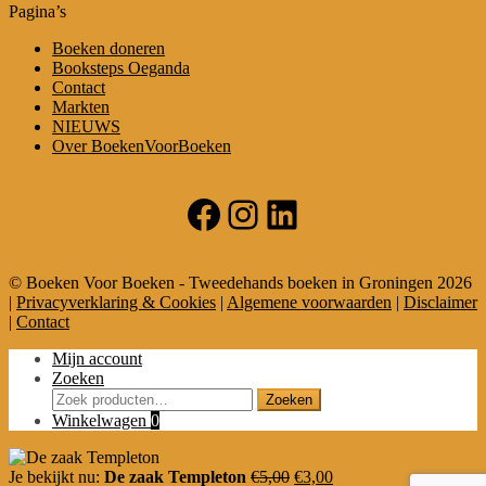
Pagina’s
Boeken doneren
Booksteps Oeganda
Contact
Markten
NIEUWS
Over BoekenVoorBoeken
Facebook
Instagram
LinkedIn
© Boeken Voor Boeken - Tweedehands boeken in Groningen 2026
|
Privacyverklaring & Cookies
|
Algemene voorwaarden
|
Disclaimer
|
Contact
Mijn account
Zoeken
Zoeken
Zoeken
naar:
Winkelwagen
0
Oorspronkelijke
Huidige
Je bekijkt nu:
De zaak Templeton
€
5,00
€
3,00