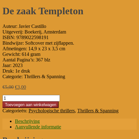
De zaak Templeton
Auteur: Javier Castillo
Uitgeverij: Boekerij, Amsterdam
ISBN: 9789022598191
Bindwijze: Softcover met zijflappen.
Afmetingen: 14,9 x 23 x 3,5 cm
Gewicht: 614 gram
Aantal Pagina’s: 367 blz
Jaar: 2023
Druk: 1e druk
Categorie: Thrillers & Spanning
Oorspronkelijke
Huidige
€
5,00
€
3,00
prijs
prijs
De
was:
is:
zaak
€5,00.
€3,00.
Toevoegen aan winkelwagen
Templeton
Categorieën:
Psychologische thrillers
,
Thrillers & Spanning
aantal
Beschrijving
Aanvullende informatie