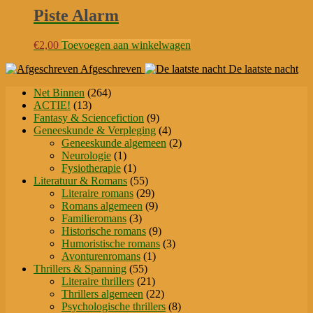
Piste Alarm
€
2,00
Toevoegen aan winkelwagen
Afgeschreven
De laatste nacht
264
Net Binnen
264
13
producten
ACTIE!
13
producten
9
Fantasy & Sciencefiction
9
producten
4
Geneeskunde & Verpleging
4
producten
2
Geneeskunde algemeen
2
1
producten
Neurologie
1
product
1
Fysiotherapie
1
product
55
Literatuur & Romans
55
producten
29
Literaire romans
29
producten
9
Romans algemeen
9
3
producten
Familieromans
3
producten
9
Historische romans
9
producten
3
Humoristische romans
3
1
producten
Avonturenromans
1
55
product
Thrillers & Spanning
55
producten
21
Literaire thrillers
21
producten
22
Thrillers algemeen
22
producten
8
Psychologische thrillers
8