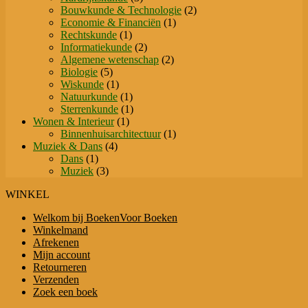
producten
2
Bouwkunde & Technologie
2
1
producten
Economie & Financiën
1
1
product
Rechtskunde
1
product
2
Informatiekunde
2
producten
2
Algemene wetenschap
2
5
producten
Biologie
5
producten
1
Wiskunde
1
product
1
Natuurkunde
1
product
1
Sterrenkunde
1
1
product
Wonen & Interieur
1
product
1
Binnenhuisarchitectuur
1
4
product
Muziek & Dans
4
1
producten
Dans
1
product
3
Muziek
3
producten
WINKEL
Welkom bij BoekenVoor Boeken
Winkelmand
Afrekenen
Mijn account
Retourneren
Verzenden
Zoek een boek