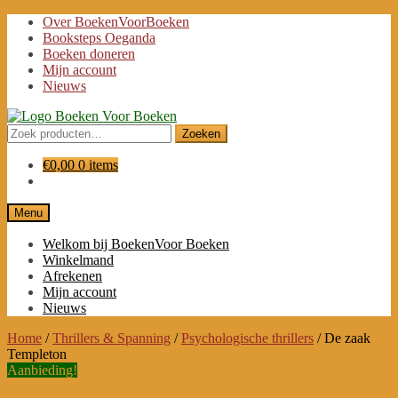
Ga
Ga
Over BoekenVoorBoeken
door
naar
Booksteps Oeganda
naar
de
Boeken doneren
navigatie
inhoud
Mijn account
Nieuws
Zoeken
Zoeken
naar:
€
0,00
0 items
Menu
Welkom bij BoekenVoor Boeken
Winkelmand
Afrekenen
Mijn account
Nieuws
Home
/
Thrillers & Spanning
/
Psychologische thrillers
/
De zaak
Templeton
Aanbieding!