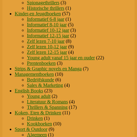
3
producten
Spionagethrillers
3
producten
1
Historische thrillers
1
57
product
Kinder-en Jeugdboeken
57
producten
1
Informatief 6-8 jaar
1
product
5
Informatief 8-10 jaar
5
producten
3
Informatief 10-12 jaar
3
producten
2
Informatief 12-15 jaar
2
8
producten
Zelf lezen 7-10 jaar
8
producten
9
Zelf lezen 10-12 jaar
9
producten
4
Zelf lezen 12-15 jaar
4
producten
22
Young adult vanaf 15 jaar en ouder
22
3
producten
Prentenboeken
3
producten
7
Strips & Graphic novels en Manga
7
10
producten
Managementboeken
10
6
producten
Bedrijfskunde
6
producten
4
Sales & Marketing
4
23
producten
English Books
23
producten
2
Young adult
2
producten
4
Literatuur & Romans
4
producten
17
Thrillers & Spanning
17
11
producten
Koken, Eten & Drinken
11
1
producten
Drinken
1
product
10
Kookboeken
10
9
producten
Sport & Outdoor
9
1
producten
Algemeen
1