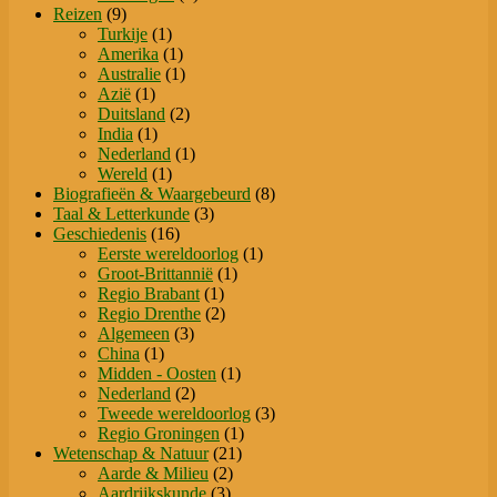
9
producten
Reizen
9
producten
1
Turkije
1
product
1
Amerika
1
product
1
Australie
1
1
product
Azië
1
product
2
Duitsland
2
1
producten
India
1
product
1
Nederland
1
1
product
Wereld
1
product
8
Biografieën & Waargebeurd
8
3
producten
Taal & Letterkunde
3
16
producten
Geschiedenis
16
producten
1
Eerste wereldoorlog
1
1
product
Groot-Brittannië
1
1
product
Regio Brabant
1
product
2
Regio Drenthe
2
3
producten
Algemeen
3
1
producten
China
1
product
1
Midden - Oosten
1
2
product
Nederland
2
producten
3
Tweede wereldoorlog
3
1
producten
Regio Groningen
1
21
product
Wetenschap & Natuur
21
2
producten
Aarde & Milieu
2
3
producten
Aardrijkskunde
3