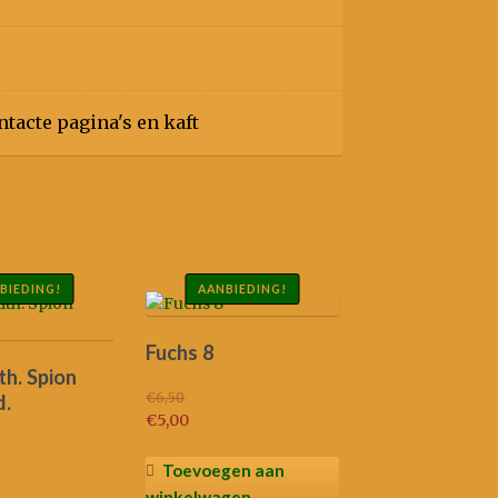
ntacte pagina's en kaft
BIEDING!
AANBIEDING!
Fuchs 8
h. Spion
€
6,50
d.
Oorspronkelijke
€
5,00
prijs
Huidige
was:
prijs
elijke
Toevoegen aan
€6,50.
is:
winkelwagen