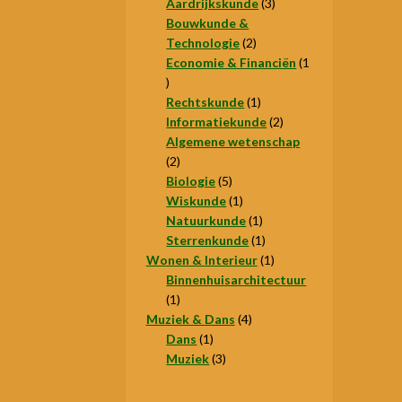
producten
3
Aardrijkskunde
3
producten
Bouwkunde &
2
Technologie
2
producten
Economie & Financiën
1
1
product
1
Rechtskunde
1
product
2
Informatiekunde
2
producten
Algemene wetenschap
2
2
producten
5
Biologie
5
producten
1
Wiskunde
1
product
1
Natuurkunde
1
product
1
Sterrenkunde
1
product
1
Wonen & Interieur
1
product
Binnenhuisarchitectuur
1
1
product
4
Muziek & Dans
4
1
producten
Dans
1
product
3
Muziek
3
producten