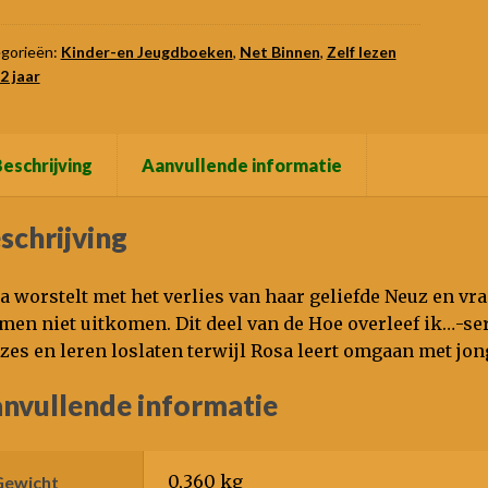
nder)
omen
gorieën:
Kinder-en Jeugdboeken
,
Net Binnen
,
Zelf lezen
2 jaar
tal
eschrijving
Aanvullende informatie
schrijving
a worstelt met het verlies van haar geliefde Neuz en vra
men niet uitkomen. Dit deel van de Hoe overleef ik…-se
zes en leren loslaten terwijl Rosa leert omgaan met jo
nvullende informatie
0,360 kg
Gewicht