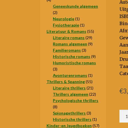
Aut
producten
Geneeskunde algemeen
Uit
2
2
ISB
producten
1
Neurologie
1
Bin
product
1
Fysiotherapie
1
Afm
product
55
Literatuur & Romans
55
29
producten
Gew
Literaire romans
29
producten
9
Romans algemeen
9
Aan
3
producten
Familieromans
3
Jaa
producten
9
Historische romans
9
Dru
producten
Humoristische romans
Taa
3
3
Cat
producten
1
Avonturenromans
1
55
product
Thrillers & Spanning
55
producten
21
Literaire thrillers
21
€
3
producten
22
Thrillers algemeen
22
producten
Psychologische thrillers
8
8
Ho
producten
3
Spionagethrillers
3
producten
1
Historische thrillers
1
ove
product
57
Kinder-en Jeugdboeken
57
ik