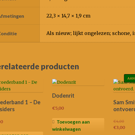
22,3 × 14,7 × 1,9 cm
Afmetingen
Als nieuw; lijkt ongelezen; schone, i
Conditie
relateerde producten
AAN
Dodenrit
ederband 1 – De
Sam Smit
€
5,00
siders
ontvoer
00
€
4,00
Toevoegen aan
Oorspronk
€
3,00
winkelwagen
prijs
Huidige