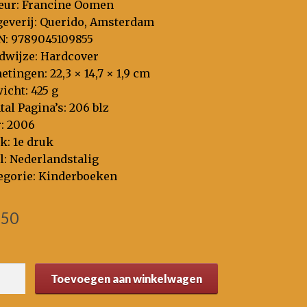
eur: Francine Oomen
geverij: Querido, Amsterdam
N: 9789045109855
dwijze: Hardcover
etingen: 22,3 × 14,7 × 1,9 cm
icht: 425 g
tal Pagina’s: 206 blz
r: 2006
k: 1e druk
l: Nederlandstalig
egorie: Kinderboeken
,50
e
Toevoegen aan winkelwagen
rleef