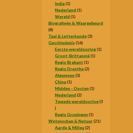
1
producten
India
1
product
1
Nederland
1
1
product
Wereld
1
product
Biografieën & Waargebeurd
8
8
producten
3
Taal & Letterkunde
3
16
producten
Geschiedenis
16
producten
1
Eerste wereldoorlog
1
1
product
Groot-Brittannië
1
1
product
Regio Brabant
1
product
2
Regio Drenthe
2
3
producten
Algemeen
3
1
producten
China
1
product
1
Midden - Oosten
1
2
product
Nederland
2
producten
Tweede wereldoorlog
3
3
producten
1
Regio Groningen
1
product
21
Wetenschap & Natuur
21
2
producten
Aarde & Milieu
2