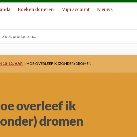
ganda
Boeken doneren
Mijn account
Nieuws
ken
ken
:
N 10-12 JAAR
HOE OVERLEEF IK (ZONDER) DROMEN
oe overleef ik
zonder) dromen