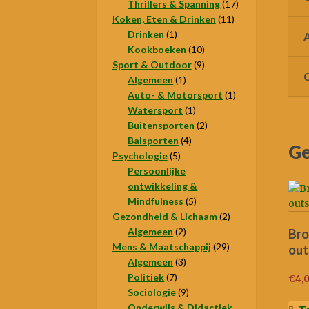
producten
17
Thrillers & Spanning
17
11
producten
Koken, Eten & Drinken
11
1
producten
Drinken
1
product
10
Kookboeken
10
9
producten
Sport & Outdoor
9
1
producten
Algemeen
1
product
1
Auto- & Motorsport
1
1
product
Watersport
1
product
2
Buitensporten
2
4
producten
Balsporten
4
Ge
5
producten
Psychologie
5
producten
Persoonlijke
ontwikkeling &
5
Mindfulness
5
producten
2
Gezondheid & Lichaam
2
2
producten
Algemeen
2
Bro
producten
29
Mens & Maatschappij
29
out
3
producten
Algemeen
3
7
producten
Politiek
7
€
4,
producten
9
Sociologie
9
producten
Onderwijs & Didactiek