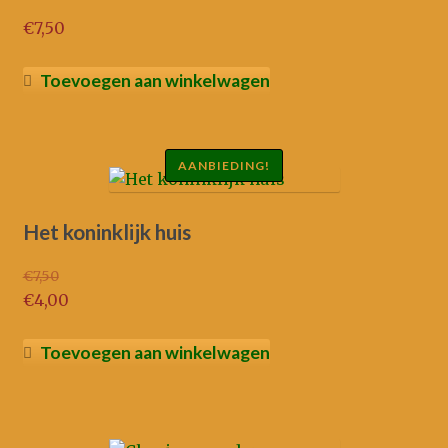
€
7,50
Toevoegen aan winkelwagen
AANBIEDING!
Het koninklijk huis
€
7,50
Oorspronkelijke
€
4,00
prijs
Huidige
was:
prijs
Toevoegen aan winkelwagen
€7,50.
is:
€4,00.