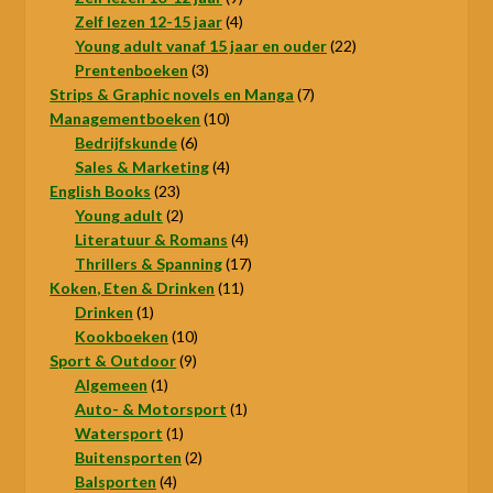
producten
4
Zelf lezen 12-15 jaar
4
producten
22
Young adult vanaf 15 jaar en ouder
22
3
producten
Prentenboeken
3
producten
7
Strips & Graphic novels en Manga
7
10
producten
Managementboeken
10
6
producten
Bedrijfskunde
6
producten
4
Sales & Marketing
4
23
producten
English Books
23
producten
2
Young adult
2
producten
4
Literatuur & Romans
4
producten
17
Thrillers & Spanning
17
11
producten
Koken, Eten & Drinken
11
1
producten
Drinken
1
product
10
Kookboeken
10
9
producten
Sport & Outdoor
9
1
producten
Algemeen
1
product
1
Auto- & Motorsport
1
1
product
Watersport
1
product
2
Buitensporten
2
4
producten
Balsporten
4