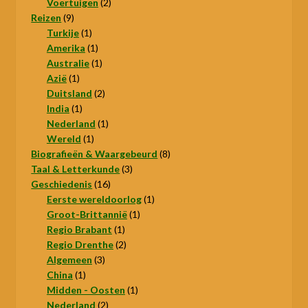
producten
2
Voertuigen
2
9
producten
Reizen
9
producten
1
Turkije
1
product
1
Amerika
1
product
1
Australie
1
1
product
Azië
1
product
2
Duitsland
2
1
producten
India
1
product
1
Nederland
1
1
product
Wereld
1
product
8
Biografieën & Waargebeurd
8
3
producten
Taal & Letterkunde
3
16
producten
Geschiedenis
16
producten
1
Eerste wereldoorlog
1
1
product
Groot-Brittannië
1
1
product
Regio Brabant
1
product
2
Regio Drenthe
2
3
producten
Algemeen
3
1
producten
China
1
product
1
Midden - Oosten
1
2
product
Nederland
2