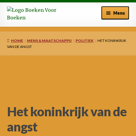
Ga
Ga
Menu
door
naar
naar
de
Welkom bij BoekenVoor Boeken
navigatie
inhoud
HOME
MENS & MAATSCHAPPIJ
POLITIEK
HET KONINKRIJK
Winkelmand
VAN DE ANGST
Afrekenen
Mijn account
Nieuws
Het koninkrijk van de
angst