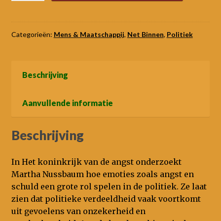
van
de
angst
Categorieën:
Mens & Maatschappij
,
Net Binnen
,
Politiek
aantal
Beschrijving
Aanvullende informatie
Beschrijving
In Het koninkrijk van de angst onderzoekt
Martha Nussbaum hoe emoties zoals angst en
schuld een grote rol spelen in de politiek. Ze laat
zien dat politieke verdeeldheid vaak voortkomt
uit gevoelens van onzekerheid en