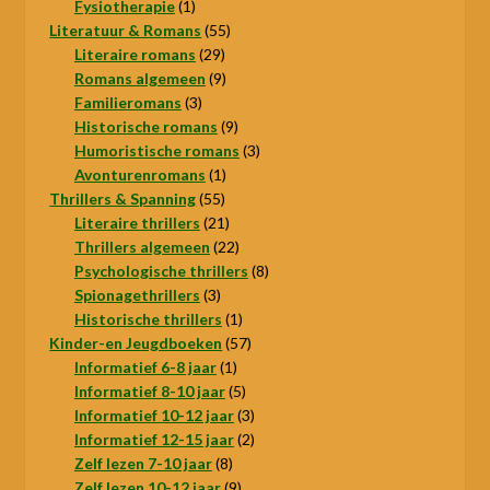
product
1
Fysiotherapie
1
product
55
Literatuur & Romans
55
29
producten
Literaire romans
29
producten
9
Romans algemeen
9
3
producten
Familieromans
3
producten
9
Historische romans
9
producten
3
Humoristische romans
3
1
producten
Avonturenromans
1
55
product
Thrillers & Spanning
55
producten
21
Literaire thrillers
21
producten
22
Thrillers algemeen
22
producten
8
Psychologische thrillers
8
3
producten
Spionagethrillers
3
producten
1
Historische thrillers
1
product
57
Kinder-en Jeugdboeken
57
1
producten
Informatief 6-8 jaar
1
product
5
Informatief 8-10 jaar
5
producten
3
Informatief 10-12 jaar
3
producten
2
Informatief 12-15 jaar
2
8
producten
Zelf lezen 7-10 jaar
8
producten
9
Zelf lezen 10-12 jaar
9