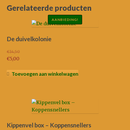
Gerelateerde producten
AANBIEDING!
De duivelkolonie
€
14,50
Oorspronkelijke
€
5,00
prijs
Huidige
was:
prijs
Toevoegen aan winkelwagen
€14,50.
is:
€5,00.
Kippenvel box – Koppensnellers