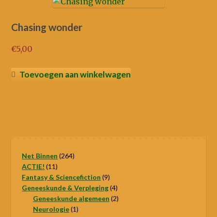
Chasing wonder
€
5,00
Toevoegen aan winkelwagen
264
Net Binnen
264
11
producten
ACTIE!
11
producten
9
Fantasy & Sciencefiction
9
producten
4
Geneeskunde & Verpleging
4
producten
2
Geneeskunde algemeen
2
1
producten
Neurologie
1