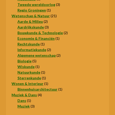
producten
3
Tweede wereldoorlog
3
1
producten
Regio Groningen
1
product
21
Wetenschap & Natuur
21
2
producten
Aarde & Milieu
2
producten
3
Aardrijkskunde
3
producten
2
Bouwkunde & Technologie
2
1
producten
Economie & Financiën
1
1
product
Rechtskunde
1
product
2
Informatiekunde
2
producten
2
Algemene wetenschap
2
5
producten
Biologie
5
producten
1
Wiskunde
1
product
1
Natuurkunde
1
product
1
Sterrenkunde
1
product
1
Wonen & Interieur
1
product
1
Binnenhuisarchitectuur
1
4
product
Muziek & Dans
4
1
producten
Dans
1
product
3
Muziek
3
producten