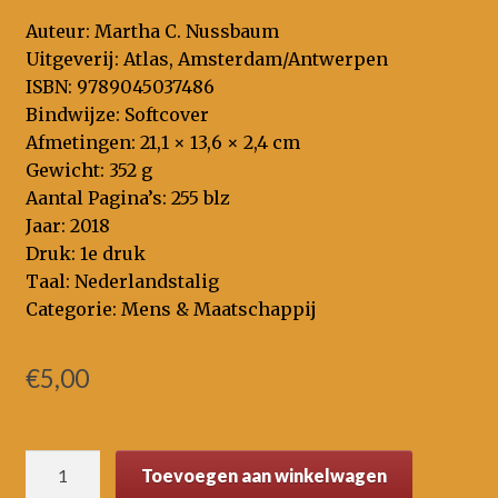
Auteur: Martha C. Nussbaum
Uitgeverij: Atlas, Amsterdam/Antwerpen
ISBN: 9789045037486
Bindwijze: Softcover
Afmetingen: 21,1 × 13,6 × 2,4 cm
Gewicht: 352 g
Aantal Pagina’s: 255 blz
Jaar: 2018
Druk: 1e druk
Taal: Nederlandstalig
Categorie: Mens & Maatschappij
€
5,00
Het
Toevoegen aan winkelwagen
koninkrijk