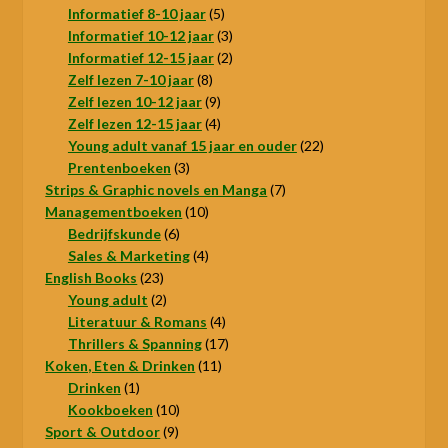
product
5
Informatief 8-10 jaar
5
producten
3
Informatief 10-12 jaar
3
producten
2
Informatief 12-15 jaar
2
8
producten
Zelf lezen 7-10 jaar
8
producten
9
Zelf lezen 10-12 jaar
9
producten
4
Zelf lezen 12-15 jaar
4
producten
22
Young adult vanaf 15 jaar en ouder
22
3
producten
Prentenboeken
3
producten
7
Strips & Graphic novels en Manga
7
10
producten
Managementboeken
10
6
producten
Bedrijfskunde
6
producten
4
Sales & Marketing
4
23
producten
English Books
23
producten
2
Young adult
2
producten
4
Literatuur & Romans
4
producten
17
Thrillers & Spanning
17
11
producten
Koken, Eten & Drinken
11
1
producten
Drinken
1
product
10
Kookboeken
10
9
producten
Sport & Outdoor
9