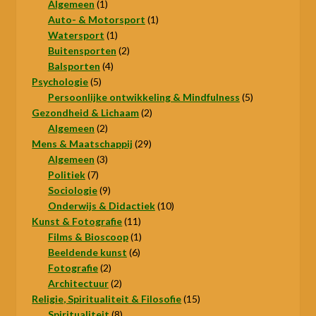
1
producten
Algemeen
1
product
1
Auto- & Motorsport
1
1
product
Watersport
1
product
2
Buitensporten
2
4
producten
Balsporten
4
5
producten
Psychologie
5
producten
5
Persoonlijke ontwikkeling & Mindfulness
5
2
producten
Gezondheid & Lichaam
2
2
producten
Algemeen
2
producten
29
Mens & Maatschappij
29
3
producten
Algemeen
3
7
producten
Politiek
7
producten
9
Sociologie
9
producten
10
Onderwijs & Didactiek
10
11
producten
Kunst & Fotografie
11
producten
1
Films & Bioscoop
1
6
product
Beeldende kunst
6
2
producten
Fotografie
2
producten
2
Architectuur
2
producten
15
Religie, Spiritualiteit & Filosofie
15
8
producten
Spiritualiteit
8