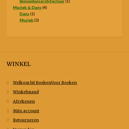
product
1
Binnenhuisarchitectuur
1
4
product
Muziek & Dans
4
1
producten
Dans
1
product
3
Muziek
3
producten
WINKEL
Welkom bij BoekenVoor Boeken
Winkelmand
Afrekenen
Mijn account
Retourneren