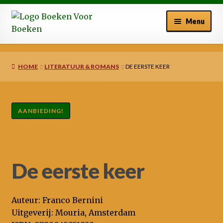
Ga
Ga
Menu
door
naar
naar
de
Welkom bij BoekenVoor Boeken
navigatie
inhoud
HOME
LITERATUUR & ROMANS
DE EERSTE KEER
Winkelmand
Afrekenen
AANBIEDING!
Mijn account
Nieuws
De eerste keer
Auteur: Franco Bernini
Uitgeverij: Mouria, Amsterdam