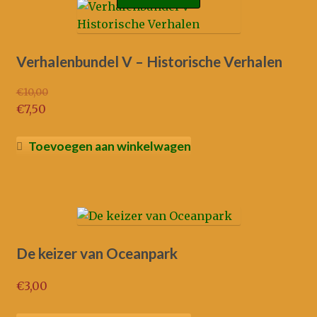
Verhalenbundel V – Historische Verhalen
€
10,00
Oorspronkelijke
€
7,50
prijs
Huidige
was:
prijs
Toevoegen aan winkelwagen
€10,00.
is:
€7,50.
De keizer van Oceanpark
€
3,00