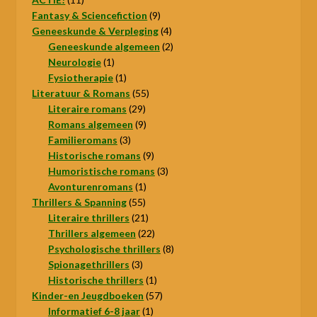
producten
9
Fantasy & Sciencefiction
9
producten
4
Geneeskunde & Verpleging
4
producten
2
Geneeskunde algemeen
2
1
producten
Neurologie
1
product
1
Fysiotherapie
1
product
55
Literatuur & Romans
55
29
producten
Literaire romans
29
producten
9
Romans algemeen
9
3
producten
Familieromans
3
producten
9
Historische romans
9
producten
3
Humoristische romans
3
1
producten
Avonturenromans
1
55
product
Thrillers & Spanning
55
producten
21
Literaire thrillers
21
producten
22
Thrillers algemeen
22
producten
8
Psychologische thrillers
8
3
producten
Spionagethrillers
3
producten
1
Historische thrillers
1
product
57
Kinder-en Jeugdboeken
57
1
producten
Informatief 6-8 jaar
1