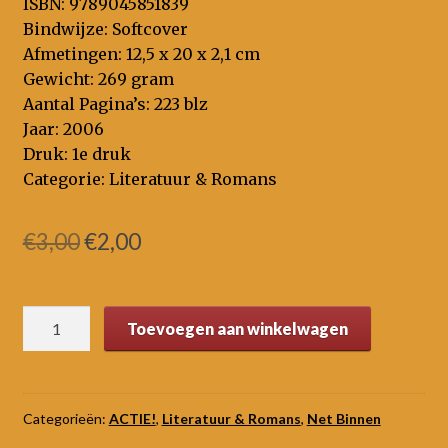
ISBN: 9789045851839
Bindwijze: Softcover
Afmetingen: 12,5 x 20 x 2,1 cm
Gewicht: 269 gram
Aantal Pagina’s: 223 blz
Jaar: 2006
Druk: 1e druk
Categorie: Literatuur & Romans
Oorspronkelijke
Huidige
€
3,00
€
2,00
prijs
prijs
was:
is:
De
Toevoegen aan winkelwagen
€3,00.
€2,00.
eerste
keer
aantal
Categorieën:
ACTIE!
,
Literatuur & Romans
,
Net Binnen