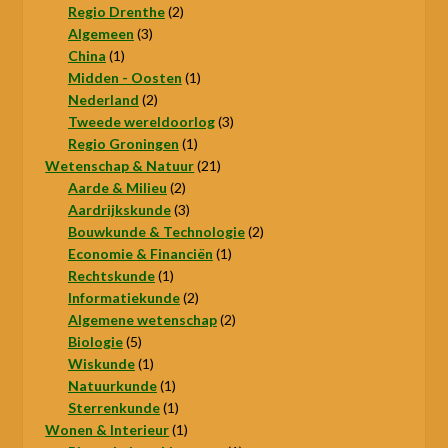
product
2
Regio Drenthe
2
3
producten
Algemeen
3
1
producten
China
1
product
1
Midden - Oosten
1
2
product
Nederland
2
producten
3
Tweede wereldoorlog
3
1
producten
Regio Groningen
1
product
21
Wetenschap & Natuur
21
2
producten
Aarde & Milieu
2
producten
3
Aardrijkskunde
3
producten
2
Bouwkunde & Technologie
2
1
producten
Economie & Financiën
1
1
product
Rechtskunde
1
product
2
Informatiekunde
2
producten
2
Algemene wetenschap
2
5
producten
Biologie
5
producten
1
Wiskunde
1
product
1
Natuurkunde
1
product
1
Sterrenkunde
1
product
1
Wonen & Interieur
1