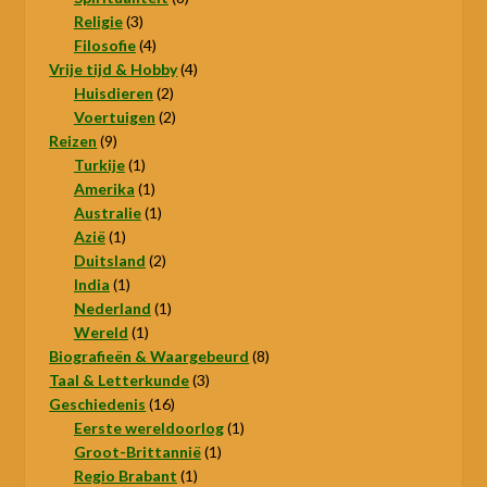
3
producten
Religie
3
producten
4
Filosofie
4
producten
4
Vrije tijd & Hobby
4
2
producten
Huisdieren
2
producten
2
Voertuigen
2
9
producten
Reizen
9
producten
1
Turkije
1
product
1
Amerika
1
product
1
Australie
1
1
product
Azië
1
product
2
Duitsland
2
1
producten
India
1
product
1
Nederland
1
1
product
Wereld
1
product
8
Biografieën & Waargebeurd
8
3
producten
Taal & Letterkunde
3
16
producten
Geschiedenis
16
producten
1
Eerste wereldoorlog
1
1
product
Groot-Brittannië
1
1
product
Regio Brabant
1