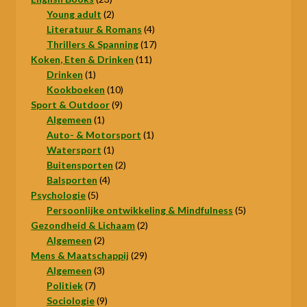
producten
2
Young adult
2
producten
4
Literatuur & Romans
4
producten
17
Thrillers & Spanning
17
11
producten
Koken, Eten & Drinken
11
1
producten
Drinken
1
product
10
Kookboeken
10
9
producten
Sport & Outdoor
9
1
producten
Algemeen
1
product
1
Auto- & Motorsport
1
1
product
Watersport
1
product
2
Buitensporten
2
4
producten
Balsporten
4
5
producten
Psychologie
5
producten
5
Persoonlijke ontwikkeling & Mindfulness
5
2
producten
Gezondheid & Lichaam
2
2
producten
Algemeen
2
producten
29
Mens & Maatschappij
29
3
producten
Algemeen
3
7
producten
Politiek
7
producten
9
Sociologie
9