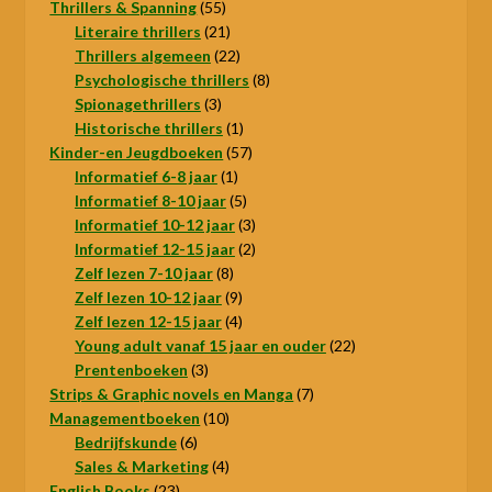
55
product
Thrillers & Spanning
55
producten
21
Literaire thrillers
21
producten
22
Thrillers algemeen
22
producten
8
Psychologische thrillers
8
3
producten
Spionagethrillers
3
producten
1
Historische thrillers
1
product
57
Kinder-en Jeugdboeken
57
1
producten
Informatief 6-8 jaar
1
product
5
Informatief 8-10 jaar
5
producten
3
Informatief 10-12 jaar
3
producten
2
Informatief 12-15 jaar
2
8
producten
Zelf lezen 7-10 jaar
8
producten
9
Zelf lezen 10-12 jaar
9
producten
4
Zelf lezen 12-15 jaar
4
producten
22
Young adult vanaf 15 jaar en ouder
22
3
producten
Prentenboeken
3
producten
7
Strips & Graphic novels en Manga
7
10
producten
Managementboeken
10
6
producten
Bedrijfskunde
6
producten
4
Sales & Marketing
4
23
producten
English Books
23