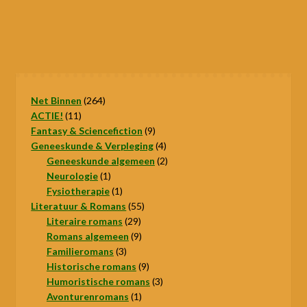
264
Net Binnen
264
11
producten
ACTIE!
11
producten
9
Fantasy & Sciencefiction
9
producten
4
Geneeskunde & Verpleging
4
producten
2
Geneeskunde algemeen
2
1
producten
Neurologie
1
product
1
Fysiotherapie
1
product
55
Literatuur & Romans
55
29
producten
Literaire romans
29
producten
9
Romans algemeen
9
3
producten
Familieromans
3
producten
9
Historische romans
9
producten
3
Humoristische romans
3
1
producten
Avonturenromans
1