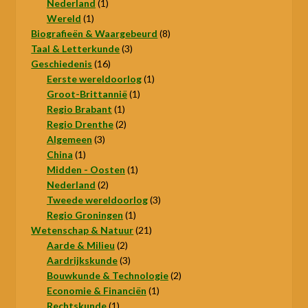
product
1
Nederland
1
1
product
Wereld
1
product
8
Biografieën & Waargebeurd
8
3
producten
Taal & Letterkunde
3
16
producten
Geschiedenis
16
producten
1
Eerste wereldoorlog
1
1
product
Groot-Brittannië
1
1
product
Regio Brabant
1
product
2
Regio Drenthe
2
3
producten
Algemeen
3
1
producten
China
1
product
1
Midden - Oosten
1
2
product
Nederland
2
producten
3
Tweede wereldoorlog
3
1
producten
Regio Groningen
1
product
21
Wetenschap & Natuur
21
2
producten
Aarde & Milieu
2
producten
3
Aardrijkskunde
3
producten
2
Bouwkunde & Technologie
2
1
producten
Economie & Financiën
1
1
product
Rechtskunde
1