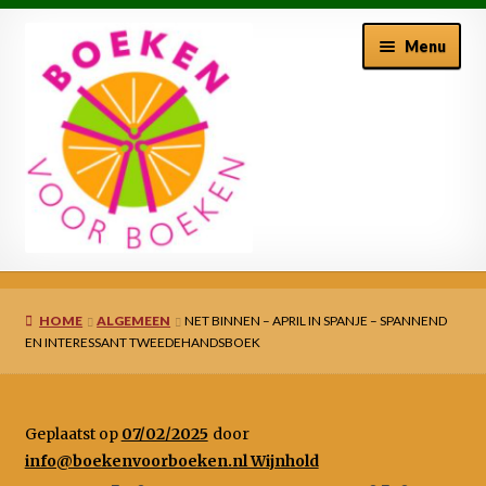
Ga
Ga
Menu
door
naar
naar
de
navigatie
inhoud
Welkom bij BoekenVoor Boeken
HOME
ALGEMEEN
NET BINNEN – APRIL IN SPANJE – SPANNEND
Winkelmand
EN INTERESSANT TWEEDEHANDSBOEK
Afrekenen
Geplaatst op
07/02/2025
door
Mijn account
info@boekenvoorboeken.nl Wijnhold