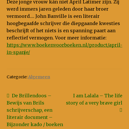
Deze jonge vrouw kán niet April Latimer zijn. Zij
werd immers jaren geleden door haar broer
vermoord…. John Banville is een literair
hoogbegaafde schrijver die diepgaande kwesties
beschrijft of het niets is en spanning paart aan
reflectief vermogen. Voor meer informatie:
https://www.boekenvoorboeken.nl/product/april-
in-spanje/
Categorie:
Algemeen
Bericht
Vorig
Volgend
De Brillendoos –
I am Lalala – The life
bericht:
bericht:
Bewijs van Brils
story of a very brave girl
navigatie
schrijverschap, een
literair document –
Bijzonder kado / boeken