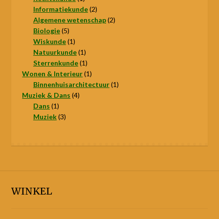
product
2
Informatiekunde
2
producten
2
Algemene wetenschap
2
5
producten
Biologie
5
producten
1
Wiskunde
1
product
1
Natuurkunde
1
product
1
Sterrenkunde
1
product
1
Wonen & Interieur
1
product
1
Binnenhuisarchitectuur
1
4
product
Muziek & Dans
4
1
producten
Dans
1
product
3
Muziek
3
producten
WINKEL