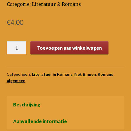
Categorie: Literatuur & Romans
€
4,00
Zwervelingen
Toevoegen aan winkelwagen
aantal
Categorieën:
Literatuur & Romans
,
Net Binnen
,
Romans
algemeen
Beschrijving
Aanvullende informatie