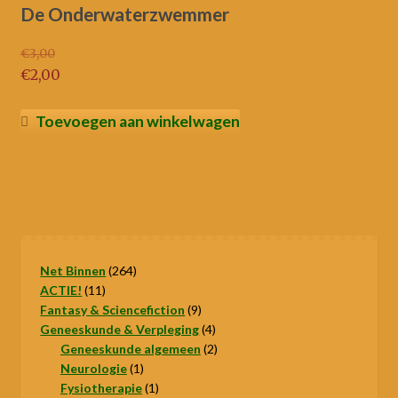
De Onderwaterzwemmer
€
3,00
Oorspronkelijke
€
2,00
prijs
Huidige
was:
prijs
Toevoegen aan winkelwagen
€3,00.
is:
€2,00.
264
Net Binnen
264
11
producten
ACTIE!
11
producten
9
Fantasy & Sciencefiction
9
producten
4
Geneeskunde & Verpleging
4
producten
2
Geneeskunde algemeen
2
1
producten
Neurologie
1
product
1
Fysiotherapie
1