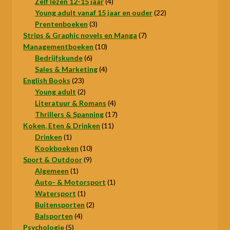
producten
4
Zelf lezen 12-15 jaar
4
producten
22
Young adult vanaf 15 jaar en ouder
22
3
producten
Prentenboeken
3
producten
7
Strips & Graphic novels en Manga
7
10
producten
Managementboeken
10
6
producten
Bedrijfskunde
6
producten
4
Sales & Marketing
4
23
producten
English Books
23
producten
2
Young adult
2
producten
4
Literatuur & Romans
4
producten
17
Thrillers & Spanning
17
11
producten
Koken, Eten & Drinken
11
1
producten
Drinken
1
product
10
Kookboeken
10
9
producten
Sport & Outdoor
9
1
producten
Algemeen
1
product
1
Auto- & Motorsport
1
1
product
Watersport
1
product
2
Buitensporten
2
4
producten
Balsporten
4
5
producten
Psychologie
5