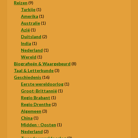
9
producten
Reizen
9
producten
1
Turkije
1
product
1
Amerika
1
product
1
Australie
1
1
product
Azië
1
product
2
Duitsland
2
1
producten
India
1
product
1
Nederland
1
1
product
Wereld
1
product
8
Biografieën & Waargebeurd
8
3
producten
Taal & Letterkunde
3
16
producten
Geschiedenis
16
producten
1
Eerste wereldoorlog
1
1
product
Groot-Brittannië
1
1
product
Regio Brabant
1
product
2
Regio Drenthe
2
3
producten
Algemeen
3
1
producten
China
1
product
1
Midden - Oosten
1
2
product
Nederland
2
producten
3