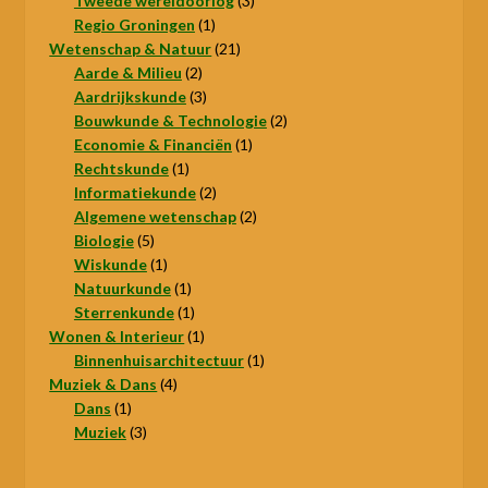
Tweede wereldoorlog
3
1
producten
Regio Groningen
1
product
21
Wetenschap & Natuur
21
2
producten
Aarde & Milieu
2
producten
3
Aardrijkskunde
3
producten
2
Bouwkunde & Technologie
2
1
producten
Economie & Financiën
1
1
product
Rechtskunde
1
product
2
Informatiekunde
2
producten
2
Algemene wetenschap
2
5
producten
Biologie
5
producten
1
Wiskunde
1
product
1
Natuurkunde
1
product
1
Sterrenkunde
1
product
1
Wonen & Interieur
1
product
1
Binnenhuisarchitectuur
1
4
product
Muziek & Dans
4
1
producten
Dans
1
product
3
Muziek
3
producten