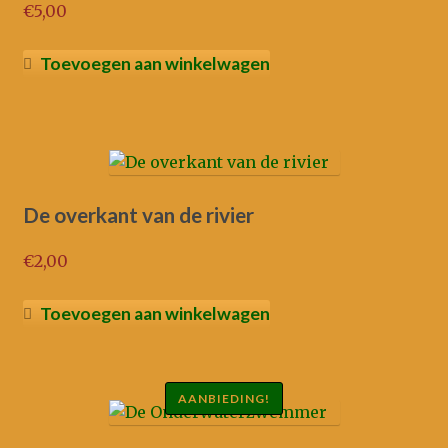
Oorspronkelijke
€
5,00
prijs
Huidige
was:
prijs
Toevoegen aan winkelwagen
€9,50.
is:
€5,00.
De overkant van de rivier
€
2,00
Toevoegen aan winkelwagen
AANBIEDING!