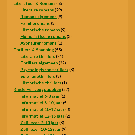
product
55
Literatuur & Romans
55
29
producten
Literaire romans
29
producten
9
Romans algemeen
9
3
producten
Familieromans
3
producten
9
Historische romans
9
producten
3
Humoristische romans
3
1
producten
Avonturenromans
1
55
product
Thrillers & Spanning
55
producten
21
Literaire thrillers
21
producten
22
Thrillers algemeen
22
producten
8
Psychologische thrillers
8
3
producten
Spionagethrillers
3
producten
1
Historische thrillers
1
product
57
Kinder-en Jeugdboeken
57
1
producten
Informatief 6-8 jaar
1
product
5
Informatief 8-10 jaar
5
producten
3
Informatief 10-12 jaar
3
producten
2
Informatief 12-15 jaar
2
8
producten
Zelf lezen 7-10 jaar
8
producten
9
Zelf lezen 10-12 jaar
9