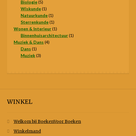
5
producten
Biologie
5
producten
1
Wiskunde
1
product
1
Natuurkunde
1
product
1
Sterrenkunde
1
product
1
Wonen & Interieur
1
product
1
Binnenhuisarchitectuur
1
4
product
Muziek & Dans
4
1
producten
Dans
1
product
3
Muziek
3
producten
WINKEL
Welkom bij BoekenVoor Boeken
Winkelmand