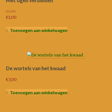
Met ogen verslinden
€
2,00
Oorspronkelijke
€
1,00
prijs
Huidige
was:
prijs
Toevoegen aan winkelwagen
€2,00.
is:
€1,00.
De wortels van het kwaad
€
3,00
Toevoegen aan winkelwagen