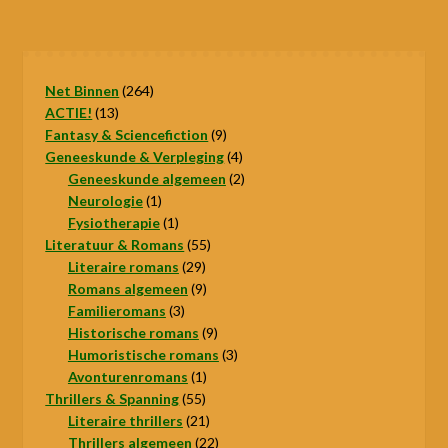
264
Net Binnen
264
13
producten
ACTIE!
13
producten
9
Fantasy & Sciencefiction
9
producten
4
Geneeskunde & Verpleging
4
producten
2
Geneeskunde algemeen
2
1
producten
Neurologie
1
product
1
Fysiotherapie
1
product
55
Literatuur & Romans
55
29
producten
Literaire romans
29
producten
9
Romans algemeen
9
3
producten
Familieromans
3
producten
9
Historische romans
9
producten
3
Humoristische romans
3
1
producten
Avonturenromans
1
55
product
Thrillers & Spanning
55
producten
21
Literaire thrillers
21
producten
22
Thrillers algemeen
22