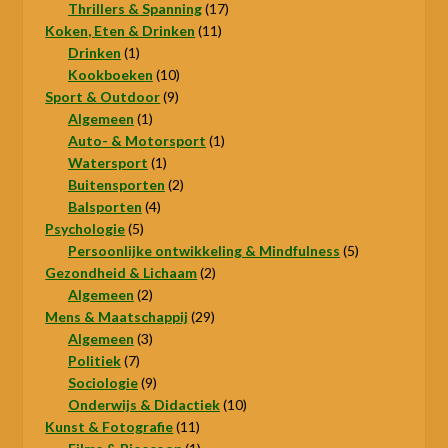
producten
17
Thrillers & Spanning
17
11
producten
Koken, Eten & Drinken
11
1
producten
Drinken
1
product
10
Kookboeken
10
9
producten
Sport & Outdoor
9
1
producten
Algemeen
1
product
1
Auto- & Motorsport
1
1
product
Watersport
1
product
2
Buitensporten
2
4
producten
Balsporten
4
5
producten
Psychologie
5
producten
5
Persoonlijke ontwikkeling & Mindfulness
5
2
producten
Gezondheid & Lichaam
2
2
producten
Algemeen
2
producten
29
Mens & Maatschappij
29
3
producten
Algemeen
3
7
producten
Politiek
7
producten
9
Sociologie
9
producten
10
Onderwijs & Didactiek
10
11
producten
Kunst & Fotografie
11
producten
1