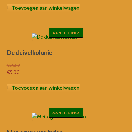
was:
prijs
Toevoegen aan winkelwagen
€3,00.
is:
€2,00.
AANBIEDING!
De duivelkolonie
€
14,50
Oorspronkelijke
€
5,00
prijs
Huidige
was:
prijs
Toevoegen aan winkelwagen
€14,50.
is:
€5,00.
AANBIEDING!