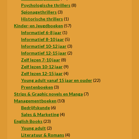
producten
8
Psychologische thrillers
8
3
producten
Spionagethrillers
3
producten
1
Historische thrillers
1
product
57
Kinder-en Jeugdboeken
57
1
producten
Informatief 6-8 jaar
1
product
5
Informatief 8-10 jaar
5
producten
3
Informatief 10-12 jaar
3
producten
2
Informatief 12-15 jaar
2
8
producten
Zelf lezen 7-10 jaar
8
producten
9
Zelf lezen 10-12 jaar
9
producten
4
Zelf lezen 12-15 jaar
4
producten
22
Young adult vanaf 15 jaar en ouder
22
3
producten
Prentenboeken
3
producten
7
Strips & Graphic novels en Manga
7
10
producten
Managementboeken
10
6
producten
Bedrijfskunde
6
producten
4
Sales & Marketing
4
23
producten
English Books
23
producten
2
Young adult
2
producten
4
Literatuur & Romans
4