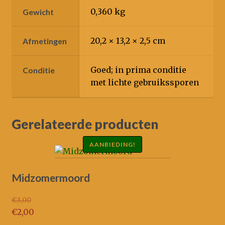
0,360 kg
Gewicht
20,2 × 13,2 × 2,5 cm
Afmetingen
Goed; in prima conditie
Conditie
met lichte gebruikssporen
Gerelateerde producten
AANBIEDING!
Midzomermoord
€
3,00
Oorspronkelijke
€
2,00
prijs
Huidige