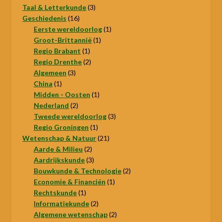
3
producten
Taal & Letterkunde
3
16
producten
Geschiedenis
16
producten
1
Eerste wereldoorlog
1
1
product
Groot-Brittannië
1
1
product
Regio Brabant
1
product
2
Regio Drenthe
2
3
producten
Algemeen
3
1
producten
China
1
product
1
Midden - Oosten
1
2
product
Nederland
2
producten
3
Tweede wereldoorlog
3
1
producten
Regio Groningen
1
product
21
Wetenschap & Natuur
21
2
producten
Aarde & Milieu
2
producten
3
Aardrijkskunde
3
producten
2
Bouwkunde & Technologie
2
1
producten
Economie & Financiën
1
1
product
Rechtskunde
1
product
2
Informatiekunde
2
producten
2
Algemene wetenschap
2