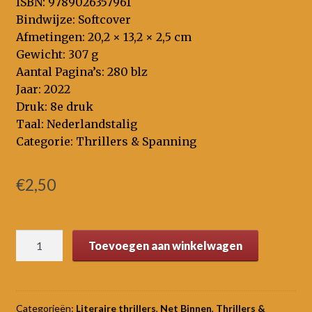
ISBN: 9789026357961
Bindwijze: Softcover
Afmetingen: 20,2 × 13,2 × 2,5 cm
Gewicht: 307 g
Aantal Pagina’s: 280 blz
Jaar: 2022
Druk: 8e druk
Taal: Nederlandstalig
Categorie: Thrillers & Spanning
€
2,50
Zonnestorm
Toevoegen aan winkelwagen
aantal
Categorieën:
Literaire thrillers
,
Net Binnen
,
Thrillers &