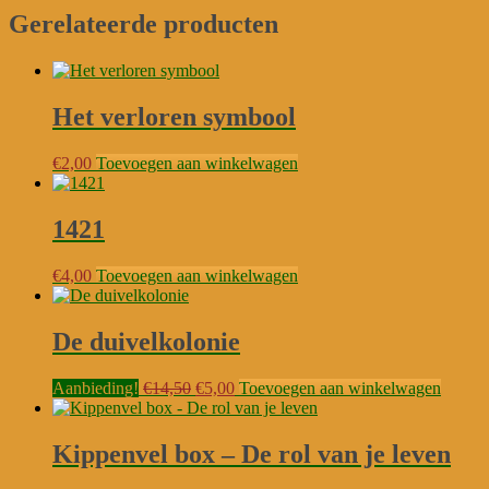
Gerelateerde producten
Het verloren symbool
€
2,00
Toevoegen aan winkelwagen
1421
€
4,00
Toevoegen aan winkelwagen
De duivelkolonie
Oorspronkelijke
Huidige
Aanbieding!
€
14,50
€
5,00
Toevoegen aan winkelwagen
prijs
prijs
was:
is:
€14,50.
€5,00.
Kippenvel box – De rol van je leven