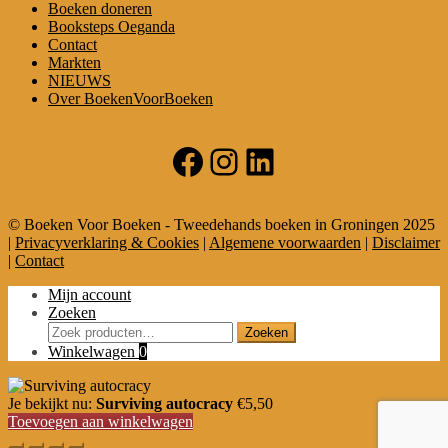
Boeken doneren
Booksteps Oeganda
Contact
Markten
NIEUWS
Over BoekenVoorBoeken
Facebook
Instagram
LinkedIn
© Boeken Voor Boeken - Tweedehands boeken in Groningen 2025
|
Privacyverklaring & Cookies
|
Algemene voorwaarden
|
Disclaimer
|
Contact
Mijn account
Zoeken
Zoeken
Zoeken
naar:
Winkelwagen
0
Je bekijkt nu:
Surviving autocracy
€
5,50
Toevoegen aan winkelwagen