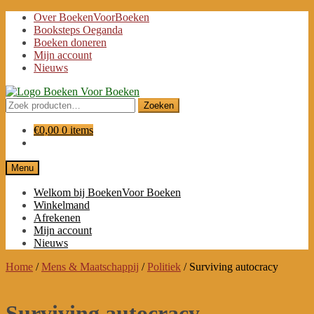
Ga
Ga
Over BoekenVoorBoeken
door
naar
Booksteps Oeganda
naar
de
Boeken doneren
navigatie
inhoud
Mijn account
Nieuws
Zoeken
Zoeken
naar:
€
0,00
0 items
Menu
Welkom bij BoekenVoor Boeken
Winkelmand
Afrekenen
Mijn account
Nieuws
Home
/
Mens & Maatschappij
/
Politiek
/
Surviving autocracy
Surviving autocracy