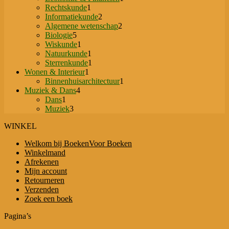
1
product
Rechtskunde
1
product
2
Informatiekunde
2
producten
2
Algemene wetenschap
2
5
producten
Biologie
5
producten
1
Wiskunde
1
product
1
Natuurkunde
1
product
1
Sterrenkunde
1
1
product
Wonen & Interieur
1
product
1
Binnenhuisarchitectuur
1
4
product
Muziek & Dans
4
1
producten
Dans
1
product
3
Muziek
3
producten
WINKEL
Welkom bij BoekenVoor Boeken
Winkelmand
Afrekenen
Mijn account
Retourneren
Verzenden
Zoek een boek
Pagina’s