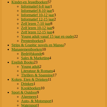
57
product
Kinder-en Jeugdboeken
57
producten
1
Informatief 6-8 jaar
1
product
5
Informatief 8-10 jaar
5
producten
3
Informatief 10-12 jaar
3
producten
2
Informatief 12-15 jaar
2
8
producten
Zelf lezen 7-10 jaar
8
producten
9
Zelf lezen 10-12 jaar
9
producten
4
Zelf lezen 12-15 jaar
4
producten
22
Young adult vanaf 15 jaar en ouder
22
3
producten
Prentenboeken
3
producten
7
Strips & Graphic novels en Manga
7
10
producten
Managementboeken
10
6
producten
Bedrijfskunde
6
producten
4
Sales & Marketing
4
23
producten
English Books
23
producten
2
Young adult
2
producten
4
Literatuur & Romans
4
producten
17
Thrillers & Spanning
17
11
producten
Koken, Eten & Drinken
11
1
producten
Drinken
1
product
10
Kookboeken
10
9
producten
Sport & Outdoor
9
1
producten
Algemeen
1
product
1
Auto- & Motorsport
1
1
product
Watersport
1