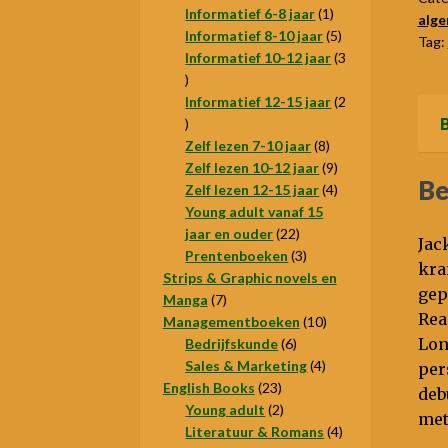
1
producten
Informatief 6-8 jaar
1
alg
product
5
Informatief 8-10 jaar
5
Tag:
producten
Informatief 10-12 jaar
3
3
producten
Informatief 12-15 jaar
2
2
B
producten
8
Zelf lezen 7-10 jaar
8
producten
9
Zelf lezen 10-12 jaar
9
Be
producten
4
Zelf lezen 12-15 jaar
4
producten
Young adult vanaf 15
22
jaar en ouder
22
Jac
producten
3
Prentenboeken
3
kra
producten
Strips & Graphic novels en
gep
7
Manga
7
Rea
producten
10
Managementboeken
10
Lon
6
producten
Bedrijfskunde
6
producten
4
Sales & Marketing
4
per
23
producten
English Books
23
deb
producten
2
Young adult
2
met
producten
4
Literatuur & Romans
4