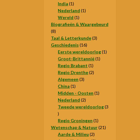
1
producten
India
1
product
1
Nederland
1
1
product
Wereld
1
product
Biografieën & Waargebeurd
8
8
producten
3
Taal & Letterkunde
3
16
producten
Geschiedenis
16
producten
1
Eerste wereldoorlog
1
1
product
Groot-Brittannië
1
1
product
Regio Brabant
1
product
2
Regio Drenthe
2
3
producten
Algemeen
3
1
producten
China
1
product
1
Midden - Oosten
1
2
product
Nederland
2
producten
Tweede wereldoorlog
3
3
producten
1
Regio Groningen
1
product
21
Wetenschap & Natuur
21
2
producten
Aarde & Milieu
2