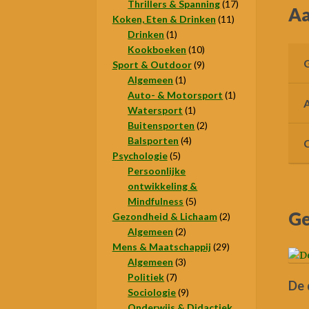
producten
17
Thrillers & Spanning
17
Aa
11
producten
Koken, Eten & Drinken
11
1
producten
Drinken
1
product
10
Kookboeken
10
9
producten
Sport & Outdoor
9
1
producten
Algemeen
1
product
1
Auto- & Motorsport
1
1
product
Watersport
1
product
2
Buitensporten
2
4
producten
Balsporten
4
5
producten
Psychologie
5
producten
Persoonlijke
ontwikkeling &
5
Mindfulness
5
Ge
producten
2
Gezondheid & Lichaam
2
2
producten
Algemeen
2
producten
29
Mens & Maatschappij
29
3
producten
Algemeen
3
7
producten
Politiek
7
De 
producten
9
Sociologie
9
producten
Onderwijs & Didactiek