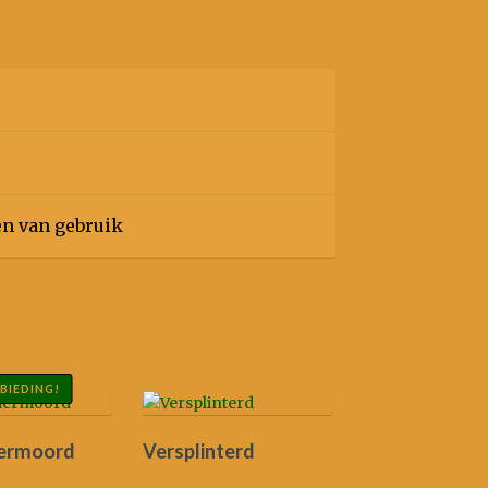
en van gebruik
BIEDING!
ermoord
Versplinterd