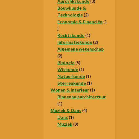
producten
3
Aardrijkskunde
3
producten
Bouwkunde &
2
Technologie
2
producten
Economie & Financiën
1
1
product
1
Rechtskunde
1
product
2
Informatiekunde
2
producten
Algemene wetenschap
2
2
producten
5
Biologie
5
producten
1
Wiskunde
1
product
1
Natuurkunde
1
product
1
Sterrenkunde
1
product
1
Wonen & Interieur
1
product
Binnenhuisarchitectuur
1
1
product
4
Muziek & Dans
4
1
producten
Dans
1
product
3
Muziek
3
producten