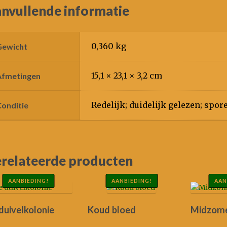
nvullende informatie
0,360 kg
Gewicht
15,1 × 23,1 × 3,2 cm
Afmetingen
Redelijk; duidelijk gelezen; spor
Conditie
relateerde producten
AANBIEDING!
AANBIEDING!
AAN
duivelkolonie
Koud bloed
Midzom