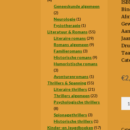
ISB
producten
Geneeskunde algemeen
Bin
2
2
Afme
producten
1
Neurologie
1
Gew
product
1
Fysiotherapie
1
Aan
product
55
Literatuur & Romans
55
29
producten
Jaar
Literaire romans
29
producten
9
Romans algemeen
9
Dru
3
producten
Familieromans
3
Taa
producten
9
Historische romans
9
Cat
producten
Humoristische romans
3
3
producten
1
Avonturenromans
1
€
2
55
product
Thrillers & Spanning
55
producten
21
Literaire thrillers
21
producten
22
Thrillers algemeen
22
Per
producten
Psychologische thrillers
aan
8
8
producten
3
Spionagethrillers
3
producten
1
Historische thrillers
1
product
57
Kinder-en Jeugdboeken
57
Cate