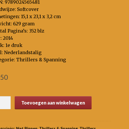
N: 9789024565481
dwijze: Softcover
tingen: 15,1 x 23,1 x 3,2 cm
icht: 629 gram
tal Pagina’s: 352 blz
: 2014
k: 1e druk
l: Nederlandstalig
egorie: Thrillers & Spanning
,50
soonlijk
Toevoegen aan winkelwagen
tal
gorieën:
Net Binnen
,
Thrillers & Spanning
,
Thrillers