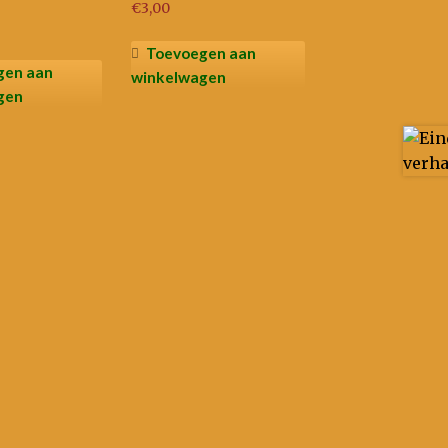
€
3,00
elijke
Toevoegen aan
gen aan
winkelwagen
gen