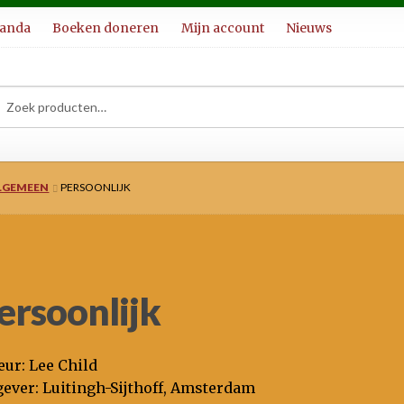
ganda
Boeken doneren
Mijn account
Nieuws
ken
ken
:
ALGEMEEN
PERSOONLIJK
ersoonlijk
eur: Lee Child
gever: Luitingh-Sijthoff, Amsterdam