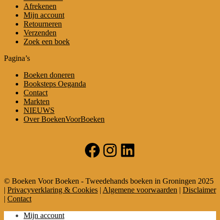
Afrekenen
Mijn account
Retourneren
Verzenden
Zoek een boek
Pagina’s
Boeken doneren
Booksteps Oeganda
Contact
Markten
NIEUWS
Over BoekenVoorBoeken
Facebook
Instagram
LinkedIn
© Boeken Voor Boeken - Tweedehands boeken in Groningen 2025
|
Privacyverklaring & Cookies
|
Algemene voorwaarden
|
Disclaimer
|
Contact
Mijn account