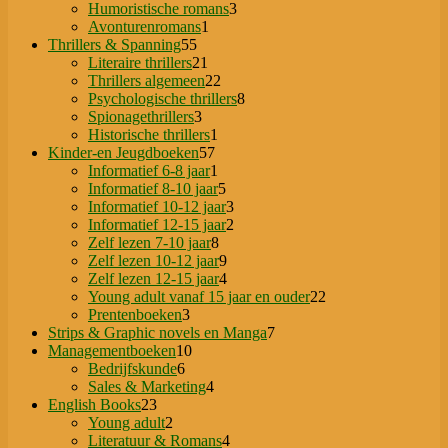
producten
3
Humoristische romans
3
1
producten
Avonturenromans
1
55
product
Thrillers & Spanning
55
producten
21
Literaire thrillers
21
producten
22
Thrillers algemeen
22
producten
8
Psychologische thrillers
8
3
producten
Spionagethrillers
3
producten
1
Historische thrillers
1
57
product
Kinder-en Jeugdboeken
57
producten
1
Informatief 6-8 jaar
1
product
5
Informatief 8-10 jaar
5
producten
3
Informatief 10-12 jaar
3
producten
2
Informatief 12-15 jaar
2
8
producten
Zelf lezen 7-10 jaar
8
producten
9
Zelf lezen 10-12 jaar
9
producten
4
Zelf lezen 12-15 jaar
4
producten
22
Young adult vanaf 15 jaar en ouder
22
3
producten
Prentenboeken
3
producten
7
Strips & Graphic novels en Manga
7
10
producten
Managementboeken
10
6
producten
Bedrijfskunde
6
producten
4
Sales & Marketing
4
23
producten
English Books
23
producten
2
Young adult
2
producten
4
Literatuur & Romans
4