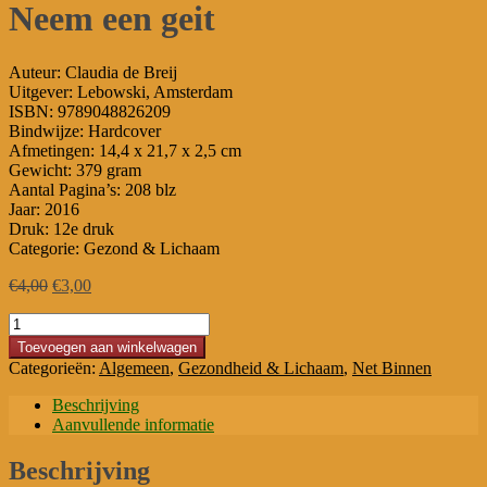
Neem een geit
Auteur: Claudia de Breij
Uitgever: Lebowski, Amsterdam
ISBN: 9789048826209
Bindwijze: Hardcover
Afmetingen: 14,4 x 21,7 x 2,5 cm
Gewicht: 379 gram
Aantal Pagina’s: 208 blz
Jaar: 2016
Druk: 12e druk
Categorie: Gezond & Lichaam
Oorspronkelijke
Huidige
€
4,00
€
3,00
prijs
prijs
Neem
was:
is:
een
€4,00.
€3,00.
Toevoegen aan winkelwagen
geit
Categorieën:
Algemeen
,
Gezondheid & Lichaam
,
Net Binnen
aantal
Beschrijving
Aanvullende informatie
Beschrijving