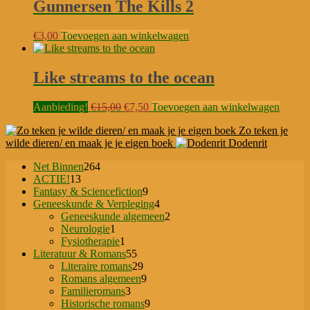
Gunnersen The Kills 2
€
3,00
Toevoegen aan winkelwagen
Like streams to the ocean
Oorspronkelijke
Huidige
Aanbieding!
€
15,00
€
7,50
Toevoegen aan winkelwagen
prijs
prijs
Zo teken je
was:
is:
wilde dieren/ en maak je je eigen boek
Dodenrit
€15,00.
€7,50.
264
Net Binnen
264
13
producten
ACTIE!
13
producten
9
Fantasy & Sciencefiction
9
producten
4
Geneeskunde & Verpleging
4
producten
2
Geneeskunde algemeen
2
1
producten
Neurologie
1
product
1
Fysiotherapie
1
product
55
Literatuur & Romans
55
producten
29
Literaire romans
29
producten
9
Romans algemeen
9
3
producten
Familieromans
3
producten
9
Historische romans
9