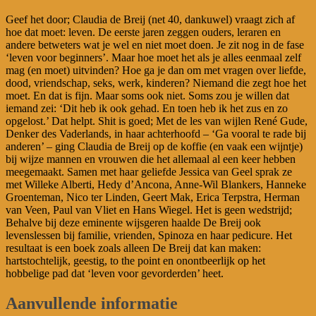
Geef het door; Claudia de Breij (net 40, dankuwel) vraagt zich af
hoe dat moet: leven. De eerste jaren zeggen ouders, leraren en
andere betweters wat je wel en niet moet doen. Je zit nog in de fase
‘leven voor beginners’. Maar hoe moet het als je alles eenmaal zelf
mag (en moet) uitvinden? Hoe ga je dan om met vragen over liefde,
dood, vriendschap, seks, werk, kinderen? Niemand die zegt hoe het
moet. En dat is fijn. Maar soms ook niet. Soms zou je willen dat
iemand zei: ‘Dit heb ik ook gehad. En toen heb ik het zus en zo
opgelost.’ Dat helpt. Shit is goed; Met de les van wijlen René Gude,
Denker des Vaderlands, in haar achterhoofd – ‘Ga vooral te rade bij
anderen’ – ging Claudia de Breij op de koffie (en vaak een wijntje)
bij wijze mannen en vrouwen die het allemaal al een keer hebben
meegemaakt. Samen met haar geliefde Jessica van Geel sprak ze
met Willeke Alberti, Hedy d’Ancona, Anne-Wil Blankers, Hanneke
Groenteman, Nico ter Linden, Geert Mak, Erica Terpstra, Herman
van Veen, Paul van Vliet en Hans Wiegel. Het is geen wedstrijd;
Behalve bij deze eminente wijsgeren haalde De Breij ook
levenslessen bij familie, vrienden, Spinoza en haar pedicure. Het
resultaat is een boek zoals alleen De Breij dat kan maken:
hartstochtelijk, geestig, to the point en onontbeerlijk op het
hobbelige pad dat ‘leven voor gevorderden’ heet.
Aanvullende informatie