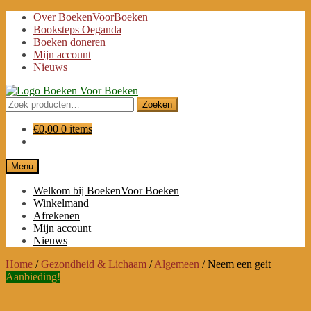
Ga
Ga
Over BoekenVoorBoeken
door
naar
Booksteps Oeganda
naar
de
Boeken doneren
navigatie
inhoud
Mijn account
Nieuws
Zoeken
Zoeken
naar:
€
0,00
0 items
Menu
Welkom bij BoekenVoor Boeken
Winkelmand
Afrekenen
Mijn account
Nieuws
Home
/
Gezondheid & Lichaam
/
Algemeen
/
Neem een geit
Aanbieding!