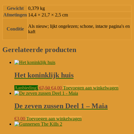
Gewicht
0,379 kg
Afmetingen
14,4 × 21,7 × 2,5 cm
Als nieuw; lijkt ongelezen; schone, intacte pagina's en
Conditie
kaft
Gerelateerde producten
Het koninklijk huis
Oorspronkelijke
Huidige
Aanbieding!
€
7,50
€
4,00
Toevoegen aan winkelwagen
prijs
prijs
was:
is:
€7,50.
€4,00.
De zeven zussen Deel 1 – Maia
€
3,00
Toevoegen aan winkelwagen