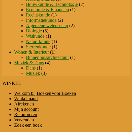
producten
2
Bouwkunde & Technologie
2
1
producten
Economie & Financiën
1
1
product
Rechtskunde
1
product
2
Informatiekunde
2
producten
2
Algemene wetenschap
2
5
producten
Biologie
5
producten
1
Wiskunde
1
product
1
Natuurkunde
1
product
1
Sterrenkunde
1
1
product
Wonen & Interieur
1
product
1
Binnenhuisarchitectuur
1
4
product
Muziek & Dans
4
1
producten
Dans
1
product
3
Muziek
3
producten
WINKEL
Welkom bij BoekenVoor Boeken
Winkelmand
Afrekenen
Mijn account
Retourneren
Verzenden
Zoek een boek