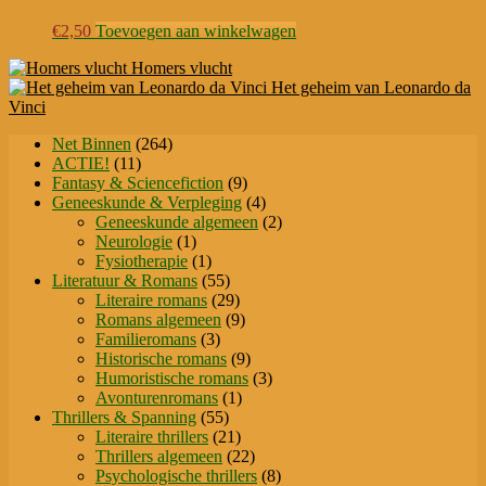
€
2,50
Toevoegen aan winkelwagen
Homers vlucht
Het geheim van Leonardo da
Vinci
264
Net Binnen
264
11
producten
ACTIE!
11
producten
9
Fantasy & Sciencefiction
9
producten
4
Geneeskunde & Verpleging
4
producten
2
Geneeskunde algemeen
2
1
producten
Neurologie
1
product
1
Fysiotherapie
1
product
55
Literatuur & Romans
55
producten
29
Literaire romans
29
producten
9
Romans algemeen
9
3
producten
Familieromans
3
producten
9
Historische romans
9
producten
3
Humoristische romans
3
1
producten
Avonturenromans
1
55
product
Thrillers & Spanning
55
producten
21
Literaire thrillers
21
producten
22
Thrillers algemeen
22
producten
8
Psychologische thrillers
8