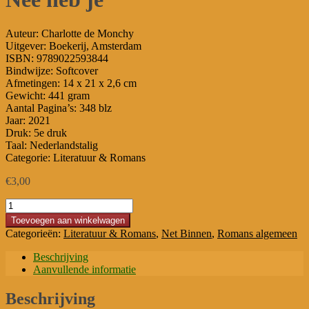
Auteur: Charlotte de Monchy
Uitgever: Boekerij, Amsterdam
ISBN: 9789022593844
Bindwijze: Softcover
Afmetingen: 14 x 21 x 2,6 cm
Gewicht: 441 gram
Aantal Pagina’s: 348 blz
Jaar: 2021
Druk: 5e druk
Taal: Nederlandstalig
Categorie: Literatuur & Romans
€
3,00
Nee
heb
Toevoegen aan winkelwagen
je
Categorieën:
Literatuur & Romans
,
Net Binnen
,
Romans algemeen
aantal
Beschrijving
Aanvullende informatie
Beschrijving