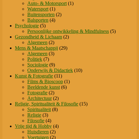
product
1
Auto- & Motorsport
1
1
product
Watersport
1
product
2
Buitensporten
2
4
producten
Balsporten
4
5
producten
Psychologie
5
producten
5
Persoonlijke ontwikkeling & Mindfulness
5
2
producten
Gezondheid & Lichaam
2
2
producten
Algemeen
2
producten
29
Mens & Maatschappij
29
3
producten
Algemeen
3
7
producten
Politiek
7
producten
9
Sociologie
9
producten
10
Onderwijs & Didactiek
10
11
producten
Kunst & Fotografie
11
producten
1
Films & Bioscoop
1
6
product
Beeldende kunst
6
2
producten
Fotografie
2
producten
2
Architectuur
2
producten
15
Religie, Spiritualiteit & Filosofie
15
8
producten
Spiritualiteit
8
3
producten
Religie
3
producten
4
Filosofie
4
producten
4
Vrije tijd & Hobby
4
2
producten
Huisdieren
2
producten
2
Voertuigen
2