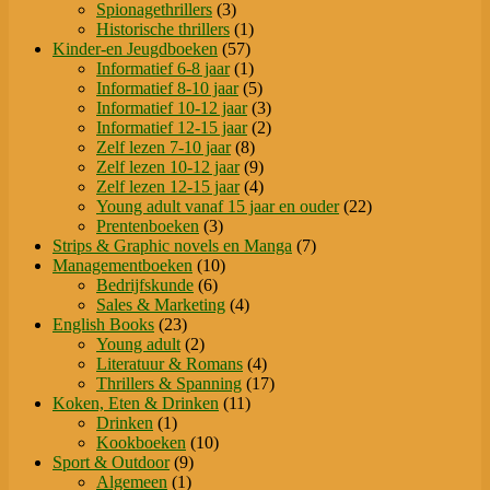
3
producten
Spionagethrillers
3
producten
1
Historische thrillers
1
57
product
Kinder-en Jeugdboeken
57
producten
1
Informatief 6-8 jaar
1
product
5
Informatief 8-10 jaar
5
producten
3
Informatief 10-12 jaar
3
producten
2
Informatief 12-15 jaar
2
8
producten
Zelf lezen 7-10 jaar
8
producten
9
Zelf lezen 10-12 jaar
9
producten
4
Zelf lezen 12-15 jaar
4
producten
22
Young adult vanaf 15 jaar en ouder
22
3
producten
Prentenboeken
3
producten
7
Strips & Graphic novels en Manga
7
10
producten
Managementboeken
10
6
producten
Bedrijfskunde
6
producten
4
Sales & Marketing
4
23
producten
English Books
23
producten
2
Young adult
2
producten
4
Literatuur & Romans
4
producten
17
Thrillers & Spanning
17
11
producten
Koken, Eten & Drinken
11
1
producten
Drinken
1
product
10
Kookboeken
10
9
producten
Sport & Outdoor
9
1
producten
Algemeen
1