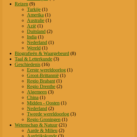
9
producten
Reizen
9
producten
1
Turkije
1
product
1
Amerika
1
product
1
Australie
1
1
product
Azië
1
product
2
Duitsland
2
1
producten
India
1
product
1
Nederland
1
1
product
Wereld
1
product
8
Biografieën & Waargebeurd
8
3
producten
Taal & Letterkunde
3
16
producten
Geschiedenis
16
producten
1
Eerste wereldoorlog
1
1
product
Groot-Brittannië
1
1
product
Regio Brabant
1
product
2
Regio Drenthe
2
3
producten
Algemeen
3
1
producten
China
1
product
1
Midden - Oosten
1
2
product
Nederland
2
producten
3
Tweede wereldoorlog
3
1
producten
Regio Groningen
1
21
product
Wetenschap & Natuur
21
2
producten
Aarde & Milieu
2
3
producten
Aardrijkskunde
3