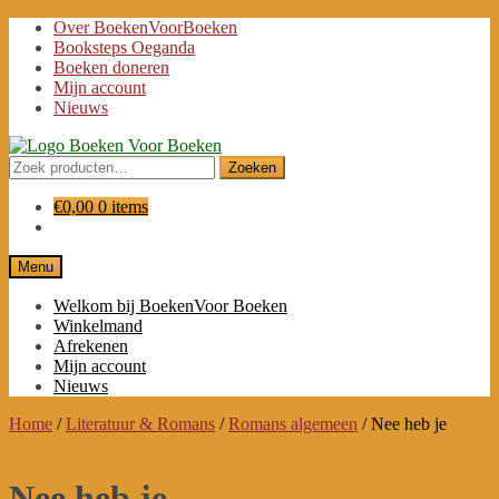
Ga
Ga
Over BoekenVoorBoeken
door
naar
Booksteps Oeganda
naar
de
Boeken doneren
navigatie
inhoud
Mijn account
Nieuws
Zoeken
Zoeken
naar:
€
0,00
0 items
Menu
Welkom bij BoekenVoor Boeken
Winkelmand
Afrekenen
Mijn account
Nieuws
Home
/
Literatuur & Romans
/
Romans algemeen
/
Nee heb je
Nee heb je