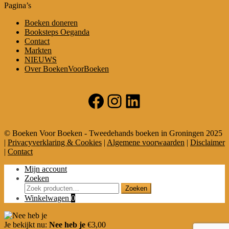
Pagina’s
Boeken doneren
Booksteps Oeganda
Contact
Markten
NIEUWS
Over BoekenVoorBoeken
Facebook
Instagram
LinkedIn
© Boeken Voor Boeken - Tweedehands boeken in Groningen 2025
|
Privacyverklaring & Cookies
|
Algemene voorwaarden
|
Disclaimer
|
Contact
Mijn account
Zoeken
Zoeken
Zoeken
naar:
Winkelwagen
0
Je bekijkt nu:
Nee heb je
€
3,00