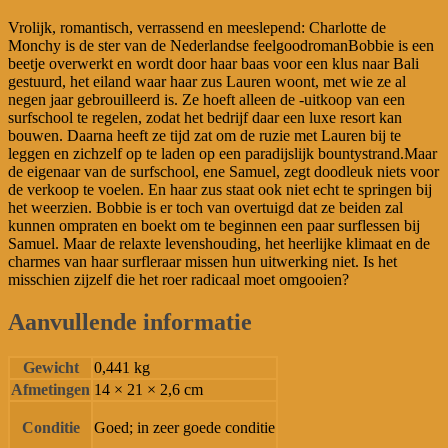
Vrolijk, romantisch, verrassend en meeslepend: Charlotte de
Monchy is de ster van de Nederlandse feelgoodromanBobbie is een
beetje overwerkt en wordt door haar baas voor een klus naar Bali
gestuurd, het eiland waar haar zus Lauren woont, met wie ze al
negen jaar gebrouilleerd is. Ze hoeft alleen de -uitkoop van een
surfschool te regelen, zodat het bedrijf daar een luxe resort kan
bouwen. Daarna heeft ze tijd zat om de ruzie met Lauren bij te
leggen en zichzelf op te laden op een paradijslijk bountystrand.Maar
de eigenaar van de surfschool, ene Samuel, zegt doodleuk niets voor
de verkoop te voelen. En haar zus staat ook niet echt te springen bij
het weerzien. Bobbie is er toch van overtuigd dat ze beiden zal
kunnen ompraten en boekt om te beginnen een paar surflessen bij
Samuel. Maar de relaxte levenshouding, het heerlijke klimaat en de
charmes van haar surfleraar missen hun uitwerking niet. Is het
misschien zijzelf die het roer radicaal moet omgooien?
Aanvullende informatie
Gewicht
0,441 kg
Afmetingen
14 × 21 × 2,6 cm
Conditie
Goed; in zeer goede conditie