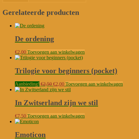
Gerelateerde producten
De ordening
€
2,00
Toevoegen aan winkelwagen
Trilogie voor beginners (pocket)
Oorspronkelijke
Huidige
Aanbieding!
€
2,50
€
2,00
Toevoegen aan winkelwagen
prijs
prijs
was:
is:
€2,50.
€2,00.
In Zwitserland zijn we stil
€
7,50
Toevoegen aan winkelwagen
Emoticon