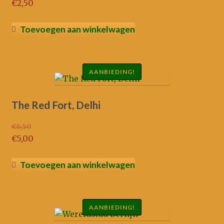
€
2,50
Toevoegen aan winkelwagen
AANBIEDING!
The Red Fort, Delhi
€
6,50
Oorspronkelijke
€
5,00
prijs
Huidige
was:
prijs
Toevoegen aan winkelwagen
€6,50.
is:
€5,00.
AANBIEDING!