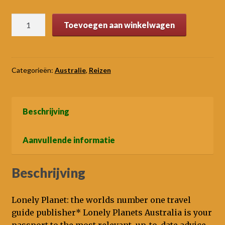
was:
is:
Lonely
Toevoegen aan winkelwagen
€10,00.
€7,50.
planet
Australia
(20th
ed)
Categorieën:
Australie
,
Reizen
-2019
aantal
Beschrijving
Aanvullende informatie
Beschrijving
Lonely Planet: the worlds number one travel
guide publisher* Lonely Planets Australia is your