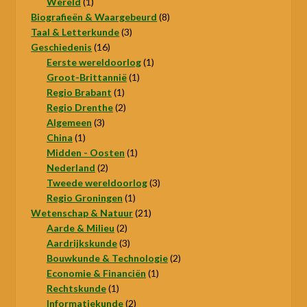
1
product
Wereld
1
product
8
Biografieën & Waargebeurd
8
3
producten
Taal & Letterkunde
3
16
producten
Geschiedenis
16
producten
1
Eerste wereldoorlog
1
1
product
Groot-Brittannië
1
1
product
Regio Brabant
1
product
2
Regio Drenthe
2
3
producten
Algemeen
3
1
producten
China
1
product
1
Midden - Oosten
1
2
product
Nederland
2
producten
3
Tweede wereldoorlog
3
1
producten
Regio Groningen
1
product
21
Wetenschap & Natuur
21
2
producten
Aarde & Milieu
2
producten
3
Aardrijkskunde
3
producten
2
Bouwkunde & Technologie
2
1
producten
Economie & Financiën
1
1
product
Rechtskunde
1
product
2
Informatiekunde
2