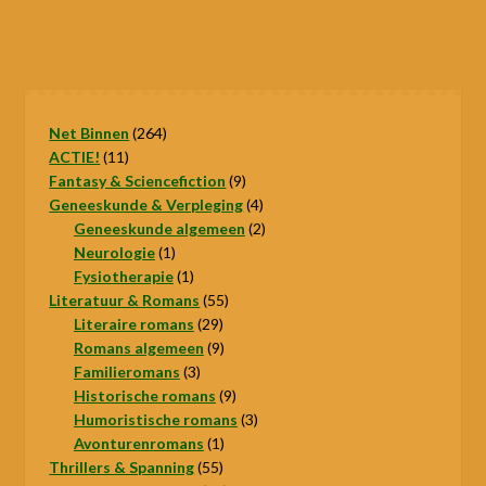
264
Net Binnen
264
11
producten
ACTIE!
11
producten
9
Fantasy & Sciencefiction
9
producten
4
Geneeskunde & Verpleging
4
producten
2
Geneeskunde algemeen
2
1
producten
Neurologie
1
product
1
Fysiotherapie
1
product
55
Literatuur & Romans
55
29
producten
Literaire romans
29
producten
9
Romans algemeen
9
3
producten
Familieromans
3
producten
9
Historische romans
9
producten
3
Humoristische romans
3
1
producten
Avonturenromans
1
55
product
Thrillers & Spanning
55