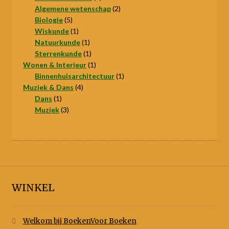
producten
2
Algemene wetenschap
2
5
producten
Biologie
5
producten
1
Wiskunde
1
product
1
Natuurkunde
1
product
1
Sterrenkunde
1
product
1
Wonen & Interieur
1
product
1
Binnenhuisarchitectuur
1
4
product
Muziek & Dans
4
1
producten
Dans
1
product
3
Muziek
3
producten
WINKEL
Welkom bij BoekenVoor Boeken