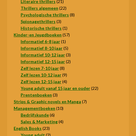
producten
21
Literaire thrillers
21
producten
22
Thrillers algemeen
22
producten
8
Psychologische thrillers
8
3
producten
Spionagethrillers
3
producten
1
Historische thrillers
1
product
57
Kinder-en Jeugdboeken
57
1
producten
Informatief 6-8 jaar
1
product
5
Informatief 8-10 jaar
5
producten
3
Informatief 10-12 jaar
3
producten
2
Informatief 12-15 jaar
2
8
producten
Zelf lezen 7-10 jaar
8
producten
9
Zelf lezen 10-12 jaar
9
producten
4
Zelf lezen 12-15 jaar
4
producten
22
Young adult vanaf 15 jaar en ouder
22
3
producten
Prentenboeken
3
producten
7
Strips & Graphic novels en Manga
7
10
producten
Managementboeken
10
6
producten
Bedrijfskunde
6
producten
4
Sales & Marketing
4
23
producten
English Books
23
producten
2
Young adult
2