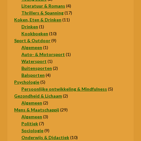
producten
4
Literatuur & Romans
4
producten
17
Thrillers & Spanning
17
11
producten
Koken, Eten & Drinken
11
1
producten
Drinken
1
product
10
Kookboeken
10
9
producten
Sport & Outdoor
9
1
producten
Algemeen
1
product
1
Auto- & Motorsport
1
1
product
Watersport
1
product
2
Buitensporten
2
4
producten
Balsporten
4
5
producten
Psychologie
5
producten
5
Persoonlijke ontwikkeling & Mindfulness
5
2
producten
Gezondheid & Lichaam
2
2
producten
Algemeen
2
producten
29
Mens & Maatschappij
29
3
producten
Algemeen
3
7
producten
Politiek
7
producten
9
Sociologie
9
producten
10
Onderwijs & Didactiek
10