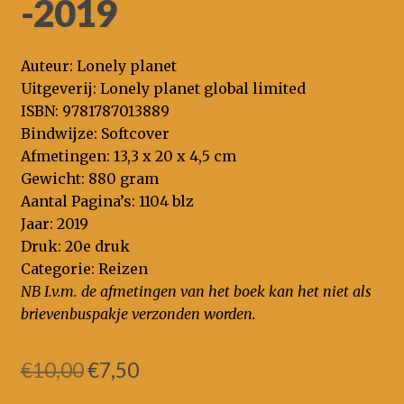
-2019
Auteur: Lonely planet
Uitgeverij: Lonely planet global limited
ISBN: 9781787013889
Bindwijze: Softcover
Afmetingen: 13,3 x 20 x 4,5 cm
Gewicht: 880 gram
Aantal Pagina’s: 1104 blz
Jaar: 2019
Druk: 20e druk
Categorie: Reizen
NB I.v.m. de afmetingen van het boek kan het niet als
brievenbuspakje verzonden worden.
Oorspronkelijke
Huidige
€
10,00
€
7,50
prijs
prijs