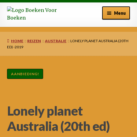
Ga
Ga
Menu
door
naar
naar
de
Welkom bij BoekenVoor Boeken
navigatie
inhoud
HOME
REIZEN
AUSTRALIE
LONELY PLANET AUSTRALIA (20TH
Winkelmand
ED) -2019
Afrekenen
AANBIEDING!
Mijn account
Nieuws
Lonely planet
Australia (20th ed)