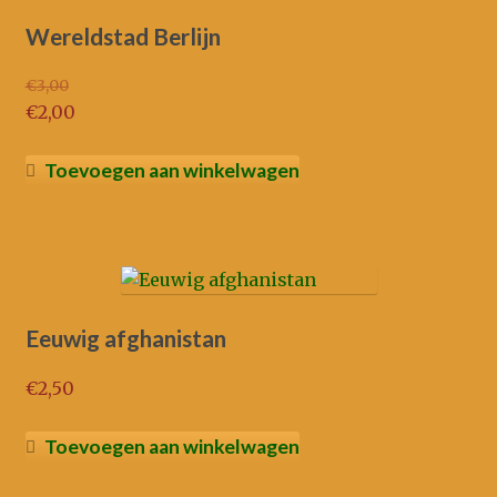
Wereldstad Berlijn
€
3,00
Oorspronkelijke
€
2,00
prijs
Huidige
was:
prijs
Toevoegen aan winkelwagen
€3,00.
is:
€2,00.
Eeuwig afghanistan
€
2,50
Toevoegen aan winkelwagen