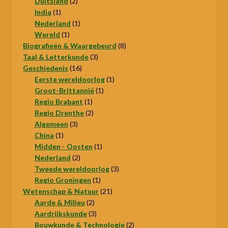
product
2
Duitsland
2
1
producten
India
1
product
1
Nederland
1
1
product
Wereld
1
product
8
Biografieën & Waargebeurd
8
3
producten
Taal & Letterkunde
3
16
producten
Geschiedenis
16
producten
1
Eerste wereldoorlog
1
1
product
Groot-Brittannië
1
1
product
Regio Brabant
1
product
2
Regio Drenthe
2
3
producten
Algemeen
3
1
producten
China
1
product
1
Midden - Oosten
1
2
product
Nederland
2
producten
3
Tweede wereldoorlog
3
1
producten
Regio Groningen
1
product
21
Wetenschap & Natuur
21
2
producten
Aarde & Milieu
2
producten
3
Aardrijkskunde
3
producten
2
Bouwkunde & Technologie
2