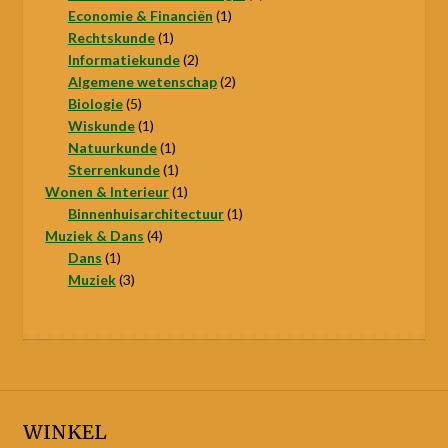
1
producten
Economie & Financiën
1
1
product
Rechtskunde
1
product
2
Informatiekunde
2
producten
2
Algemene wetenschap
2
5
producten
Biologie
5
producten
1
Wiskunde
1
product
1
Natuurkunde
1
product
1
Sterrenkunde
1
product
1
Wonen & Interieur
1
product
1
Binnenhuisarchitectuur
1
4
product
Muziek & Dans
4
1
producten
Dans
1
product
3
Muziek
3
producten
WINKEL