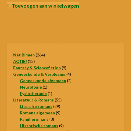
was:
prijs
Toevoegen aan winkelwagen
€7,50.
is:
€5,00.
264
Net Binnen
264
13
producten
ACTIE!
13
producten
9
Fantasy & Sciencefiction
9
producten
4
Geneeskunde & Verpleging
4
producten
2
Geneeskunde algemeen
2
1
producten
Neurologie
1
product
1
Fysiotherapie
1
product
55
Literatuur & Romans
55
29
producten
Literaire romans
29
producten
9
Romans algemeen
9
3
producten
Familieromans
3
producten
9
Historische romans
9