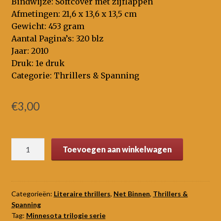
Bindwijze: Softcover met zijflappen
Afmetingen: 21,6 x 13,6 x 13,5 cm
Gewicht: 453 gram
Aantal Pagina’s: 320 blz
Jaar: 2010
Druk: 1e druk
Categorie: Thrillers & Spanning
€
3,00
Land
Toevoegen aan winkelwagen
van
dromen
aantal
Categorieën:
Literaire thrillers
,
Net Binnen
,
Thrillers &
Spanning
Tag:
Minnesota trilogie serie