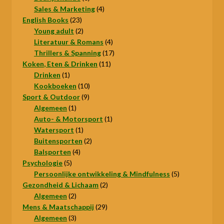
producten
4
Sales & Marketing
4
23
producten
English Books
23
producten
2
Young adult
2
producten
4
Literatuur & Romans
4
producten
17
Thrillers & Spanning
17
11
producten
Koken, Eten & Drinken
11
1
producten
Drinken
1
product
10
Kookboeken
10
9
producten
Sport & Outdoor
9
1
producten
Algemeen
1
product
1
Auto- & Motorsport
1
1
product
Watersport
1
product
2
Buitensporten
2
4
producten
Balsporten
4
5
producten
Psychologie
5
producten
5
Persoonlijke ontwikkeling & Mindfulness
5
2
producten
Gezondheid & Lichaam
2
2
producten
Algemeen
2
producten
29
Mens & Maatschappij
29
3
producten
Algemeen
3