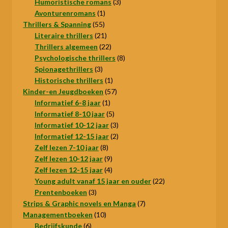
producten
3
Humoristische romans
3
1
producten
Avonturenromans
1
55
product
Thrillers & Spanning
55
producten
21
Literaire thrillers
21
producten
22
Thrillers algemeen
22
producten
8
Psychologische thrillers
8
3
producten
Spionagethrillers
3
producten
1
Historische thrillers
1
product
57
Kinder-en Jeugdboeken
57
1
producten
Informatief 6-8 jaar
1
product
5
Informatief 8-10 jaar
5
producten
3
Informatief 10-12 jaar
3
producten
2
Informatief 12-15 jaar
2
8
producten
Zelf lezen 7-10 jaar
8
producten
9
Zelf lezen 10-12 jaar
9
producten
4
Zelf lezen 12-15 jaar
4
producten
22
Young adult vanaf 15 jaar en ouder
22
3
producten
Prentenboeken
3
producten
7
Strips & Graphic novels en Manga
7
10
producten
Managementboeken
10
6
producten
Bedrijfskunde
6