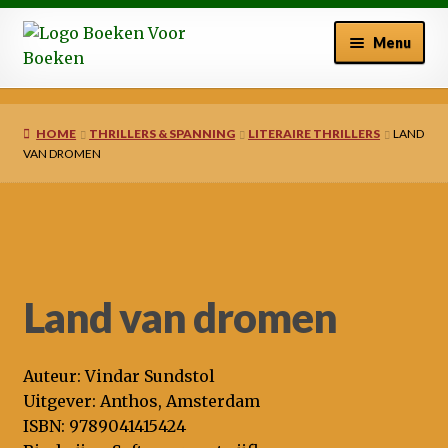
Ga
Ga
Menu
door
naar
naar
de
Welkom bij BoekenVoor Boeken
navigatie
inhoud
HOME
THRILLERS & SPANNING
LITERAIRE THRILLERS
LAND
Winkelmand
VAN DROMEN
Afrekenen
Mijn account
Land van dromen
Nieuws
Auteur: Vindar Sundstol
Uitgever: Anthos, Amsterdam
ISBN: 9789041415424