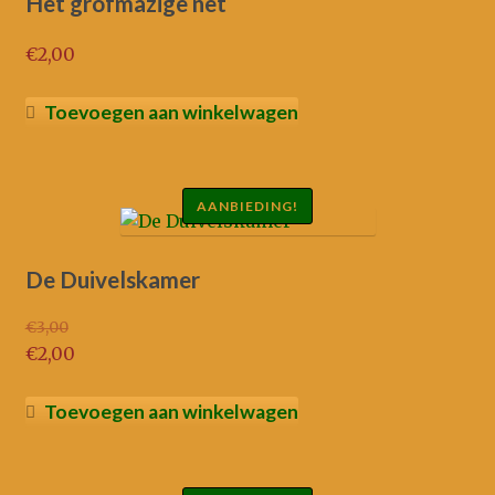
Het grofmazige net
€
2,00
Toevoegen aan winkelwagen
AANBIEDING!
De Duivelskamer
€
3,00
Oorspronkelijke
€
2,00
prijs
Huidige
was:
prijs
Toevoegen aan winkelwagen
€3,00.
is:
€2,00.