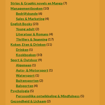
producten
7
Strips & Graphic novels en Manga
7
10
producten
Managementboeken
10
6
producten
Bedrijfskunde
6
producten
4
Sales & Marketing
4
23
producten
English Books
23
producten
2
Young adult
2
producten
4
Literatuur & Romans
4
producten
17
Thrillers & Spanning
17
11
producten
Koken, Eten & Drinken
11
1
producten
Drinken
1
product
10
Kookboeken
10
9
producten
Sport & Outdoor
9
1
producten
Algemeen
1
product
1
Auto- & Motorsport
1
1
product
Watersport
1
product
2
Buitensporten
2
4
producten
Balsporten
4
5
producten
Psychologie
5
producten
5
Persoonlijke ontwikkeling & Mindfulness
5
2
producten
Gezondheid & Lichaam
2