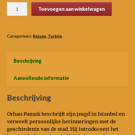
Istanbul
Toevoegen aan winkelwagen
herinneringen
en
de
stad
Categorieën:
Reizen
,
Turkije
aantal
Beschrijving
Aanvullende informatie
Beschrijving
Orhan Pamuk beschrijft zijn jeugd in Istanbul en
verweeft persoonlijke herinneringen met de
geschiedenis van de stad. Hij introduceert het