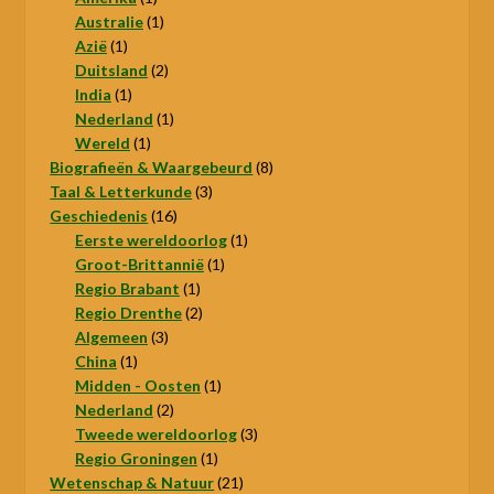
product
1
Australie
1
1
product
Azië
1
product
2
Duitsland
2
1
producten
India
1
product
1
Nederland
1
1
product
Wereld
1
product
8
Biografieën & Waargebeurd
8
3
producten
Taal & Letterkunde
3
16
producten
Geschiedenis
16
producten
1
Eerste wereldoorlog
1
1
product
Groot-Brittannië
1
1
product
Regio Brabant
1
product
2
Regio Drenthe
2
3
producten
Algemeen
3
1
producten
China
1
product
1
Midden - Oosten
1
2
product
Nederland
2
producten
3
Tweede wereldoorlog
3
1
producten
Regio Groningen
1
product
21
Wetenschap & Natuur
21