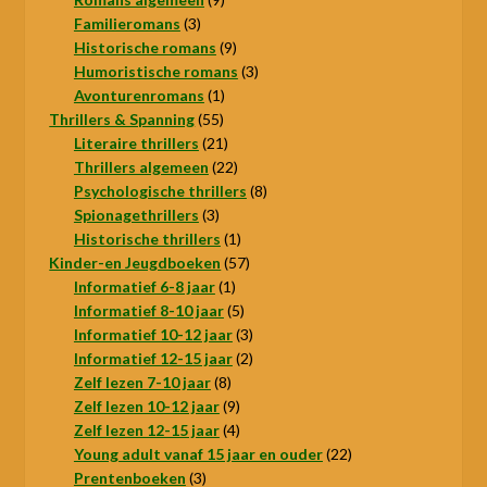
3
producten
Familieromans
3
producten
9
Historische romans
9
producten
3
Humoristische romans
3
1
producten
Avonturenromans
1
55
product
Thrillers & Spanning
55
producten
21
Literaire thrillers
21
producten
22
Thrillers algemeen
22
producten
8
Psychologische thrillers
8
3
producten
Spionagethrillers
3
producten
1
Historische thrillers
1
product
57
Kinder-en Jeugdboeken
57
1
producten
Informatief 6-8 jaar
1
product
5
Informatief 8-10 jaar
5
producten
3
Informatief 10-12 jaar
3
producten
2
Informatief 12-15 jaar
2
8
producten
Zelf lezen 7-10 jaar
8
producten
9
Zelf lezen 10-12 jaar
9
producten
4
Zelf lezen 12-15 jaar
4
producten
22
Young adult vanaf 15 jaar en ouder
22
3
producten
Prentenboeken
3