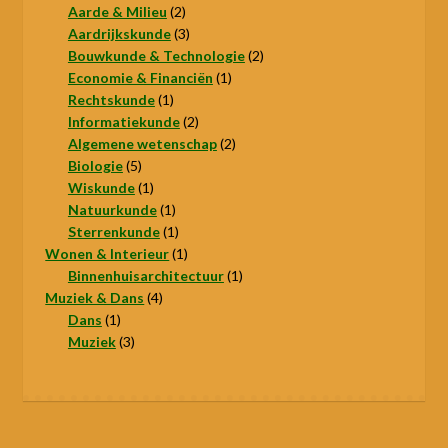
2
producten
Aarde & Milieu
2
producten
3
Aardrijkskunde
3
producten
2
Bouwkunde & Technologie
2
1
producten
Economie & Financiën
1
1
product
Rechtskunde
1
product
2
Informatiekunde
2
producten
2
Algemene wetenschap
2
5
producten
Biologie
5
producten
1
Wiskunde
1
product
1
Natuurkunde
1
product
1
Sterrenkunde
1
product
1
Wonen & Interieur
1
product
1
Binnenhuisarchitectuur
1
4
product
Muziek & Dans
4
1
producten
Dans
1
product
3
Muziek
3
producten