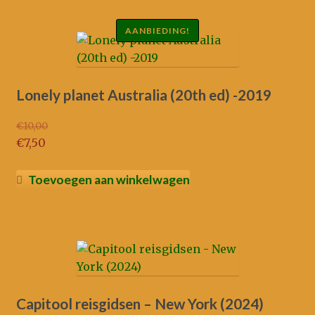
AANBIEDING!
Lonely planet Australia (20th ed) -2019
€
10,00
Oorspronkelijke
€
7,50
prijs
Huidige
was:
prijs
Toevoegen aan winkelwagen
€10,00.
is:
€7,50.
Capitool reisgidsen – New York (2024)