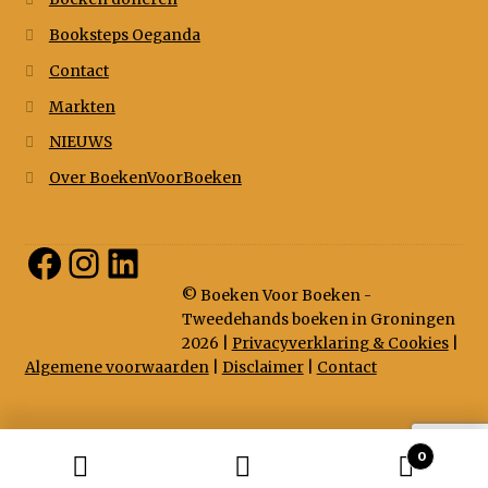
Booksteps Oeganda
Contact
Markten
NIEUWS
Over BoekenVoorBoeken
Facebook
Instagram
LinkedIn
© Boeken Voor Boeken -
Tweedehands boeken in Groningen
2026 |
Privacyverklaring & Cookies
|
Algemene voorwaarden
|
Disclaimer
|
Contact
0
Zoeken
Zoeken