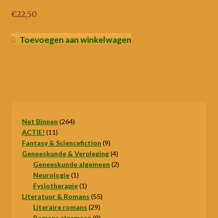
€
22,50
Toevoegen aan winkelwagen
264
Net Binnen
264
11
producten
ACTIE!
11
producten
9
Fantasy & Sciencefiction
9
producten
4
Geneeskunde & Verpleging
4
producten
2
Geneeskunde algemeen
2
1
producten
Neurologie
1
product
1
Fysiotherapie
1
product
55
Literatuur & Romans
55
29
producten
Literaire romans
29
producten
9
Romans algemeen
9