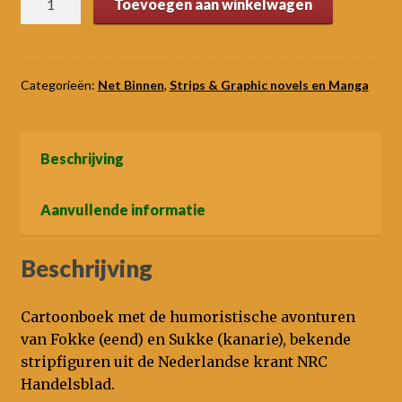
Toevoegen aan winkelwagen
&
Sukke
hebben
geen
Categorieën:
Net Binnen
,
Strips & Graphic novels en Manga
idee
aantal
Beschrijving
Aanvullende informatie
Beschrijving
Cartoonboek met de humoristische avonturen
van Fokke (eend) en Sukke (kanarie), bekende
stripfiguren uit de Nederlandse krant NRC
Handelsblad.