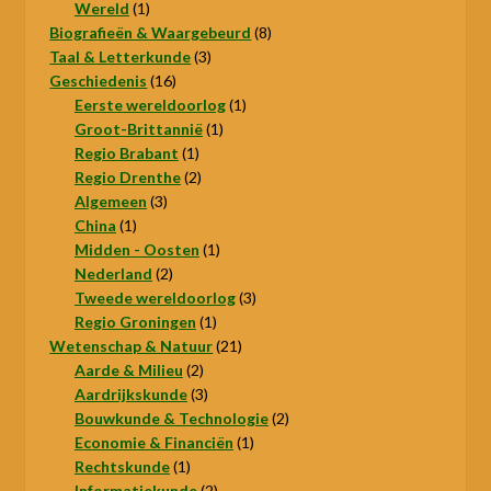
1
product
Wereld
1
product
8
Biografieën & Waargebeurd
8
3
producten
Taal & Letterkunde
3
16
producten
Geschiedenis
16
producten
1
Eerste wereldoorlog
1
1
product
Groot-Brittannië
1
1
product
Regio Brabant
1
product
2
Regio Drenthe
2
3
producten
Algemeen
3
1
producten
China
1
product
1
Midden - Oosten
1
2
product
Nederland
2
producten
3
Tweede wereldoorlog
3
1
producten
Regio Groningen
1
product
21
Wetenschap & Natuur
21
2
producten
Aarde & Milieu
2
producten
3
Aardrijkskunde
3
producten
2
Bouwkunde & Technologie
2
1
producten
Economie & Financiën
1
1
product
Rechtskunde
1
product
2
Informatiekunde
2