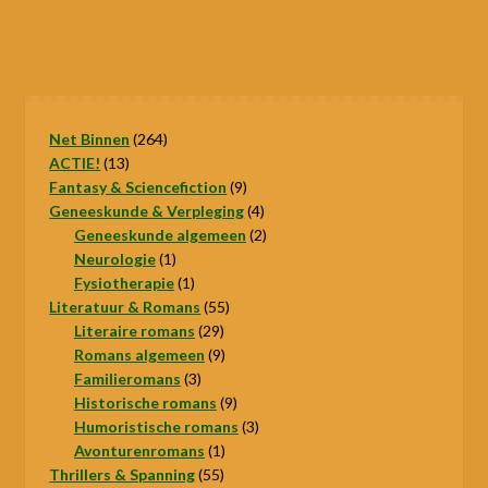
264
Net Binnen
264
13
producten
ACTIE!
13
producten
9
Fantasy & Sciencefiction
9
producten
4
Geneeskunde & Verpleging
4
producten
2
Geneeskunde algemeen
2
1
producten
Neurologie
1
product
1
Fysiotherapie
1
product
55
Literatuur & Romans
55
29
producten
Literaire romans
29
producten
9
Romans algemeen
9
3
producten
Familieromans
3
producten
9
Historische romans
9
producten
3
Humoristische romans
3
1
producten
Avonturenromans
1
55
product
Thrillers & Spanning
55