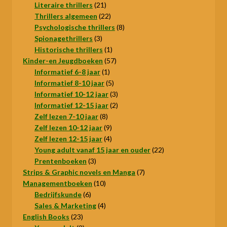
producten
21
Literaire thrillers
21
producten
22
Thrillers algemeen
22
producten
8
Psychologische thrillers
8
3
producten
Spionagethrillers
3
producten
1
Historische thrillers
1
product
57
Kinder-en Jeugdboeken
57
1
producten
Informatief 6-8 jaar
1
product
5
Informatief 8-10 jaar
5
producten
3
Informatief 10-12 jaar
3
producten
2
Informatief 12-15 jaar
2
8
producten
Zelf lezen 7-10 jaar
8
producten
9
Zelf lezen 10-12 jaar
9
producten
4
Zelf lezen 12-15 jaar
4
producten
22
Young adult vanaf 15 jaar en ouder
22
3
producten
Prentenboeken
3
producten
7
Strips & Graphic novels en Manga
7
10
producten
Managementboeken
10
6
producten
Bedrijfskunde
6
producten
4
Sales & Marketing
4
23
producten
English Books
23