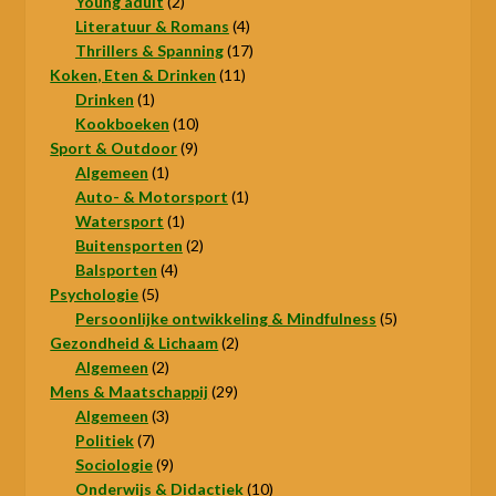
producten
2
Young adult
2
producten
4
Literatuur & Romans
4
producten
17
Thrillers & Spanning
17
11
producten
Koken, Eten & Drinken
11
1
producten
Drinken
1
product
10
Kookboeken
10
9
producten
Sport & Outdoor
9
1
producten
Algemeen
1
product
1
Auto- & Motorsport
1
1
product
Watersport
1
product
2
Buitensporten
2
4
producten
Balsporten
4
5
producten
Psychologie
5
producten
5
Persoonlijke ontwikkeling & Mindfulness
5
2
producten
Gezondheid & Lichaam
2
2
producten
Algemeen
2
producten
29
Mens & Maatschappij
29
3
producten
Algemeen
3
7
producten
Politiek
7
producten
9
Sociologie
9
producten
10
Onderwijs & Didactiek
10