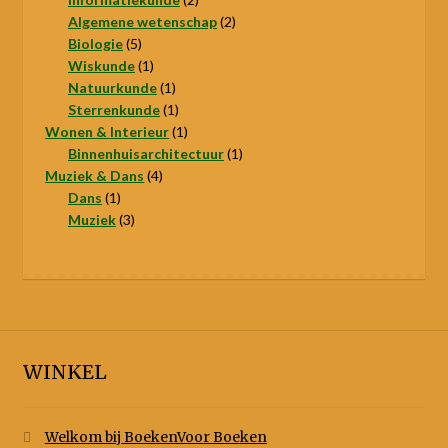
producten
2
Algemene wetenschap
2
5
producten
Biologie
5
producten
1
Wiskunde
1
product
1
Natuurkunde
1
product
1
Sterrenkunde
1
product
1
Wonen & Interieur
1
product
1
Binnenhuisarchitectuur
1
4
product
Muziek & Dans
4
1
producten
Dans
1
product
3
Muziek
3
producten
WINKEL
Welkom bij BoekenVoor Boeken