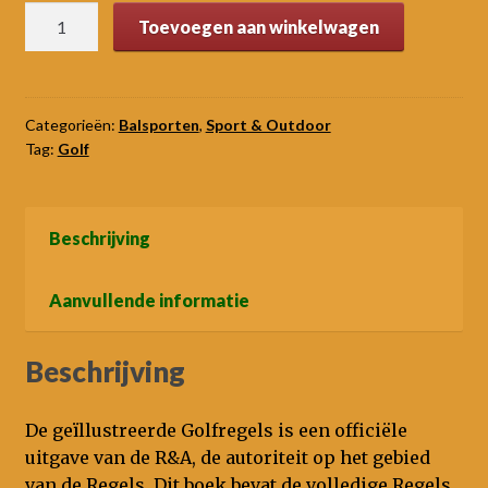
was:
is:
De
Toevoegen aan winkelwagen
€4,50.
€2,50.
geïllustreerde
golfregels
Editie
2008
Categorieën:
Balsporten
,
Sport & Outdoor
Tag:
Golf
-
2011
aantal
Beschrijving
Aanvullende informatie
Beschrijving
De geïllustreerde Golfregels is een officiële
uitgave van de R&A, de autoriteit op het gebied
van de Regels. Dit boek bevat de volledige Regels