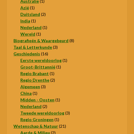
product
1
Australie
1
1
product
Azië
1
product
2
Duitsland
2
1
producten
India
1
product
1
Nederland
1
1
product
Wereld
1
product
8
Biografieën & Waargebeurd
8
3
producten
Taal & Letterkunde
3
16
producten
Geschiedenis
16
producten
1
Eerste wereldoorlog
1
1
product
Groot-Brittannië
1
1
product
Regio Brabant
1
product
2
Regio Drenthe
2
3
producten
Algemeen
3
1
producten
China
1
product
1
Midden - Oosten
1
2
product
Nederland
2
producten
3
Tweede wereldoorlog
3
1
producten
Regio Groningen
1
product
21
Wetenschap & Natuur
21
2
producten
Aarde & Milieu
2