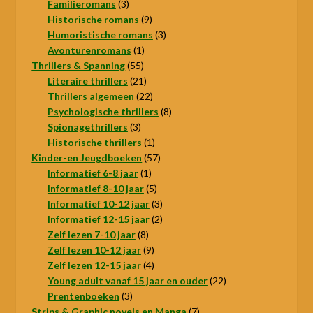
3
producten
Familieromans
3
producten
9
Historische romans
9
producten
3
Humoristische romans
3
1
producten
Avonturenromans
1
55
product
Thrillers & Spanning
55
producten
21
Literaire thrillers
21
producten
22
Thrillers algemeen
22
producten
8
Psychologische thrillers
8
3
producten
Spionagethrillers
3
producten
1
Historische thrillers
1
product
57
Kinder-en Jeugdboeken
57
1
producten
Informatief 6-8 jaar
1
product
5
Informatief 8-10 jaar
5
producten
3
Informatief 10-12 jaar
3
producten
2
Informatief 12-15 jaar
2
8
producten
Zelf lezen 7-10 jaar
8
producten
9
Zelf lezen 10-12 jaar
9
producten
4
Zelf lezen 12-15 jaar
4
producten
22
Young adult vanaf 15 jaar en ouder
22
3
producten
Prentenboeken
3
producten
7
Strips & Graphic novels en Manga
7