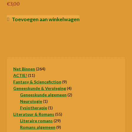
€
3,00
Toevoegen aan winkelwagen
264
Net Binnen
264
11
producten
ACTIE!
11
producten
9
Fantasy & Sciencefiction
9
producten
4
Geneeskunde & Verpleging
4
producten
2
Geneeskunde algemeen
2
1
producten
Neurologie
1
product
1
Fysiotherapie
1
product
55
Literatuur & Romans
55
29
producten
Literaire romans
29
producten
9
Romans algemeen
9