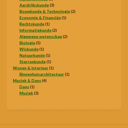
producten
3
Aardrijkskunde
3
producten
2
Bouwkunde & Technologie
2
1
producten
Economie & Financiën
1
1
product
Rechtskunde
1
product
2
Informatiekunde
2
producten
2
Algemene wetenschap
2
5
producten
Biologie
5
producten
1
Wiskunde
1
product
1
Natuurkunde
1
product
1
Sterrenkunde
1
product
1
Wonen & Interieur
1
product
1
Binnenhuisarchitectuur
1
4
product
Muziek & Dans
4
1
producten
Dans
1
product
3
Muziek
3
producten