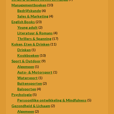
10
producten
Managementboeken
10
6
producten
Bedrijfskunde
6
producten
4
Sales & Marketing
4
23
producten
English Books
23
producten
2
Young adult
2
producten
4
Literatuur & Romans
4
producten
17
Thrillers & Spanning
17
11
producten
Koken, Eten & Drinken
11
1
producten
Drinken
1
product
10
Kookboeken
10
9
producten
Sport & Outdoor
9
1
producten
Algemeen
1
product
1
Auto- & Motorsport
1
1
product
Watersport
1
product
2
Buitensporten
2
4
producten
Balsporten
4
5
producten
Psychologie
5
producten
5
Persoonlijke ontwikkeling & Mindfulness
5
2
producten
Gezondheid & Lichaam
2
2
producten
Algemeen
2