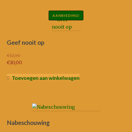
AANBIEDING!
Geef nooit op
€
12,50
Oorspronkelijke
€
10,00
prijs
Huidige
was:
prijs
Toevoegen aan winkelwagen
€12,50.
is:
€10,00.
Nabeschouwing