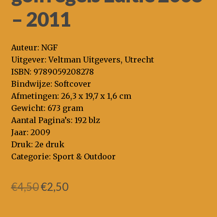
– 2011
Auteur: NGF
Uitgever: Veltman Uitgevers, Utrecht
ISBN: 9789059208278
Bindwijze: Softcover
Afmetingen: 26,3 x 19,7 x 1,6 cm
Gewicht: 673 gram
Aantal Pagina’s: 192 blz
Jaar: 2009
Druk: 2e druk
Categorie: Sport & Outdoor
Oorspronkelijke
Huidige
€
4,50
€
2,50
prijs
prijs