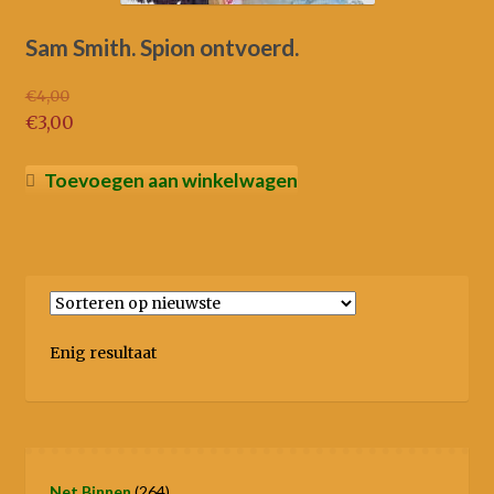
Sam Smith. Spion ontvoerd.
€
4,00
Oorspronkelijke
€
3,00
prijs
Huidige
was:
prijs
Toevoegen aan winkelwagen
€4,00.
is:
€3,00.
Enig resultaat
264
Net Binnen
264