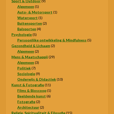
9
producten
Sport & Outdoor
9
1
producten
Algemeen
1
product
1
Auto- & Motorsport
1
1
product
Watersport
1
product
2
Buitensporten
2
4
producten
Balsporten
4
5
producten
Psychologie
5
producten
5
Persoonlijke ontwikkeling & Mindfulness
5
2
producten
Gezondheid & Lichaam
2
2
producten
Algemeen
2
producten
29
Mens & Maatschappij
29
3
producten
Algemeen
3
7
producten
Politiek
7
producten
9
Sociologie
9
producten
10
Onderwijs & Didactiek
10
11
producten
Kunst & Fotografie
11
producten
1
Films & Bioscoop
1
6
product
Beeldende kunst
6
2
producten
Fotografie
2
producten
2
Architectuur
2
producten
15
Religie, Spiritualiteit & Filosofie
15