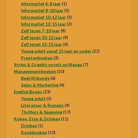
1
producten
Informatief 6-8 jaar
1
product
5
Informatief 8-10 jaar
5
producten
3
Informatief 10-12 jaar
3
producten
2
Informatief 12-15 jaar
2
8
producten
Zelf lezen 7-10 jaar
8
producten
9
Zelf lezen 10-12 jaar
9
producten
4
Zelf lezen 12-15 jaar
4
producten
22
Young adult vanaf 15 jaar en ouder
22
3
producten
Prentenboeken
3
producten
7
Strips & Graphic novels en Manga
7
10
producten
Managementboeken
10
6
producten
Bedrijfskunde
6
producten
4
Sales & Marketing
4
23
producten
English Books
23
producten
2
Young adult
2
producten
4
Literatuur & Romans
4
producten
17
Thrillers & Spanning
17
11
producten
Koken, Eten & Drinken
11
1
producten
Drinken
1
product
10
Kookboeken
10