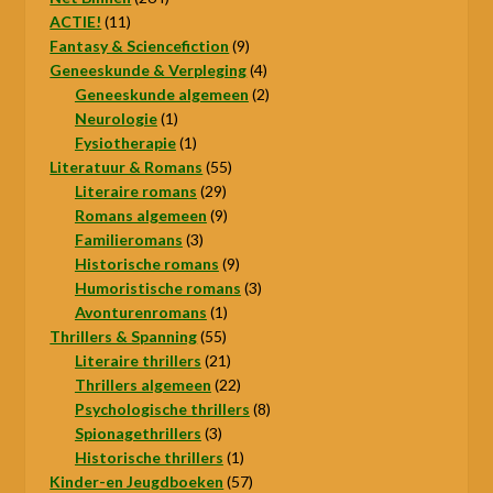
11
producten
ACTIE!
11
producten
9
Fantasy & Sciencefiction
9
producten
4
Geneeskunde & Verpleging
4
producten
2
Geneeskunde algemeen
2
1
producten
Neurologie
1
product
1
Fysiotherapie
1
product
55
Literatuur & Romans
55
29
producten
Literaire romans
29
producten
9
Romans algemeen
9
3
producten
Familieromans
3
producten
9
Historische romans
9
producten
3
Humoristische romans
3
1
producten
Avonturenromans
1
55
product
Thrillers & Spanning
55
producten
21
Literaire thrillers
21
producten
22
Thrillers algemeen
22
producten
8
Psychologische thrillers
8
3
producten
Spionagethrillers
3
producten
1
Historische thrillers
1
product
57
Kinder-en Jeugdboeken
57