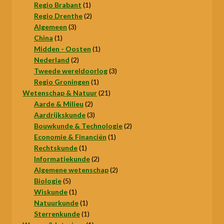
1
product
Regio Brabant
1
product
2
Regio Drenthe
2
3
producten
Algemeen
3
1
producten
China
1
product
1
Midden - Oosten
1
2
product
Nederland
2
producten
3
Tweede wereldoorlog
3
1
producten
Regio Groningen
1
product
21
Wetenschap & Natuur
21
2
producten
Aarde & Milieu
2
producten
3
Aardrijkskunde
3
producten
2
Bouwkunde & Technologie
2
1
producten
Economie & Financiën
1
1
product
Rechtskunde
1
product
2
Informatiekunde
2
producten
2
Algemene wetenschap
2
5
producten
Biologie
5
producten
1
Wiskunde
1
product
1
Natuurkunde
1
product
1
Sterrenkunde
1