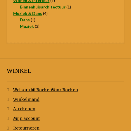
product
1
Wonen & Interieur
1
product
1
Binnenhuisarchitectuur
1
4
product
Muziek & Dans
4
1
producten
Dans
1
product
3
Muziek
3
producten
WINKEL
Welkom bij BoekenVoor Boeken
Winkelmand
Afrekenen
Mijn account
Retourneren