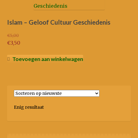
Islam – Geloof Cultuur Geschiedenis
€
5,00
Oorspronkelijke
€
3,50
prijs
Huidige
was:
prijs
Toevoegen aan winkelwagen
€5,00.
is:
€3,50.
Enig resultaat