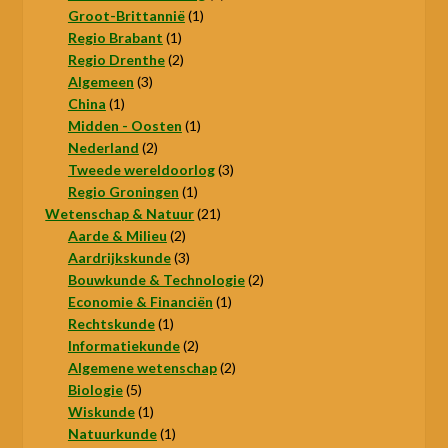
1
product
Groot-Brittannië
1
1
product
Regio Brabant
1
product
2
Regio Drenthe
2
3
producten
Algemeen
3
1
producten
China
1
product
1
Midden - Oosten
1
2
product
Nederland
2
producten
3
Tweede wereldoorlog
3
1
producten
Regio Groningen
1
product
21
Wetenschap & Natuur
21
2
producten
Aarde & Milieu
2
producten
3
Aardrijkskunde
3
producten
2
Bouwkunde & Technologie
2
1
producten
Economie & Financiën
1
1
product
Rechtskunde
1
product
2
Informatiekunde
2
producten
2
Algemene wetenschap
2
5
producten
Biologie
5
producten
1
Wiskunde
1
product
1
Natuurkunde
1