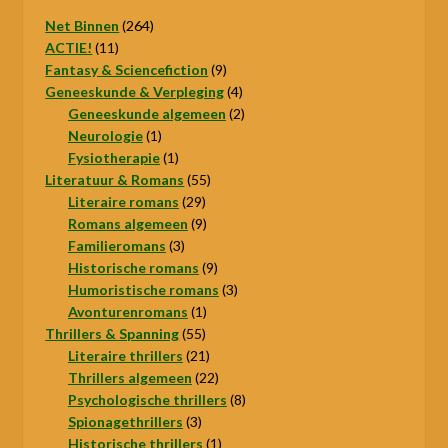
264
Net Binnen
264
11
producten
ACTIE!
11
producten
9
Fantasy & Sciencefiction
9
producten
4
Geneeskunde & Verpleging
4
producten
2
Geneeskunde algemeen
2
1
producten
Neurologie
1
product
1
Fysiotherapie
1
product
55
Literatuur & Romans
55
29
producten
Literaire romans
29
producten
9
Romans algemeen
9
3
producten
Familieromans
3
producten
9
Historische romans
9
producten
3
Humoristische romans
3
1
producten
Avonturenromans
1
55
product
Thrillers & Spanning
55
producten
21
Literaire thrillers
21
producten
22
Thrillers algemeen
22
producten
8
Psychologische thrillers
8
3
producten
Spionagethrillers
3
producten
1
Historische thrillers
1