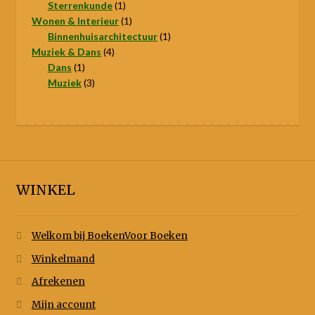
product
1
Sterrenkunde
1
product
1
Wonen & Interieur
1
product
1
Binnenhuisarchitectuur
1
4
product
Muziek & Dans
4
1
producten
Dans
1
product
3
Muziek
3
producten
WINKEL
Welkom bij BoekenVoor Boeken
Winkelmand
Afrekenen
Mijn account