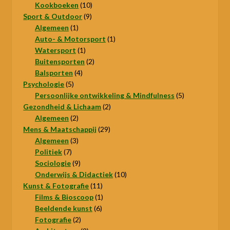
product
10
Kookboeken
10
9
producten
Sport & Outdoor
9
1
producten
Algemeen
1
product
1
Auto- & Motorsport
1
1
product
Watersport
1
product
2
Buitensporten
2
4
producten
Balsporten
4
5
producten
Psychologie
5
producten
5
Persoonlijke ontwikkeling & Mindfulness
5
2
producten
Gezondheid & Lichaam
2
2
producten
Algemeen
2
producten
29
Mens & Maatschappij
29
3
producten
Algemeen
3
7
producten
Politiek
7
producten
9
Sociologie
9
producten
10
Onderwijs & Didactiek
10
11
producten
Kunst & Fotografie
11
producten
1
Films & Bioscoop
1
6
product
Beeldende kunst
6
2
producten
Fotografie
2