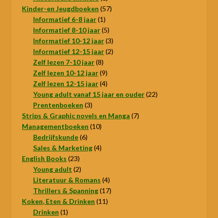
product
57
Kinder-en Jeugdboeken
57
1
producten
Informatief 6-8 jaar
1
product
5
Informatief 8-10 jaar
5
producten
3
Informatief 10-12 jaar
3
producten
2
Informatief 12-15 jaar
2
8
producten
Zelf lezen 7-10 jaar
8
producten
9
Zelf lezen 10-12 jaar
9
producten
4
Zelf lezen 12-15 jaar
4
producten
22
Young adult vanaf 15 jaar en ouder
22
3
producten
Prentenboeken
3
producten
7
Strips & Graphic novels en Manga
7
10
producten
Managementboeken
10
6
producten
Bedrijfskunde
6
producten
4
Sales & Marketing
4
23
producten
English Books
23
producten
2
Young adult
2
producten
4
Literatuur & Romans
4
producten
17
Thrillers & Spanning
17
11
producten
Koken, Eten & Drinken
11
1
producten
Drinken
1